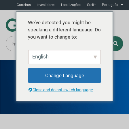
Carreiras
Investidores
Localizaçôes
Greif+
Português
We've detected you might be
speaking a different language. Do
you want to change to:
English
Change Language
GREIF CHARLOTTE
Close and do not switch language
TAMBORES DE FIBRA