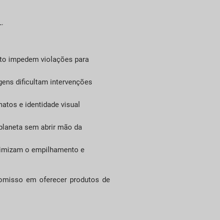
.
nto impedem violações para
ens dificultam intervenções
tos e identidade visual
planeta sem abrir mão da
timizam o empilhamento e
romisso em oferecer produtos de