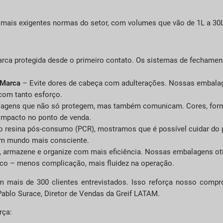
 mais exigentes normas do setor, com volumes que vão de 1L a 30L
rca protegida desde o primeiro contato. Os sistemas de fechame
 Marca
– Evite dores de cabeça com adulterações. Nossas embalag
 com tanto esforço.
gens que não só protegem, mas também comunicam. Cores, forma
impacto no ponto de venda.
o resina pós-consumo (PCR), mostramos que é possível cuidar do 
um mundo mais consciente.
, armazene e organize com mais eficiência. Nossas embalagens o
ico – menos complicação, mais fluidez na operação.
m mais de 300 clientes entrevistados. Isso reforça nosso comp
ablo Surace, Diretor de Vendas da Greif LATAM.
rça: