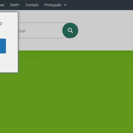
ôes
Greif+
Contato
Português
o