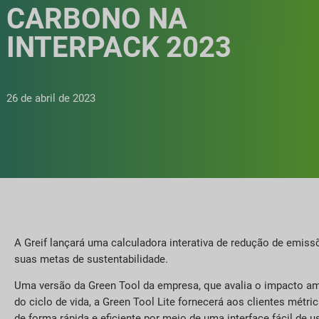
CARBONO NA
INTERPACK 2023
26 de abril de 2023
A Greif lançará uma calculadora interativa de redução de emissõ
suas metas de sustentabilidade.
Uma versão da Green Tool da empresa, que avalia o impacto am
do ciclo de vida, a Green Tool Lite fornecerá aos clientes mét
de forma rápida e eficiente por meio de uma interface fácil de us