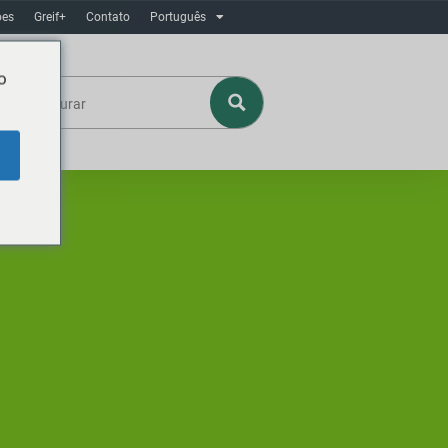
ôes
Greif+
Contato
Português
o