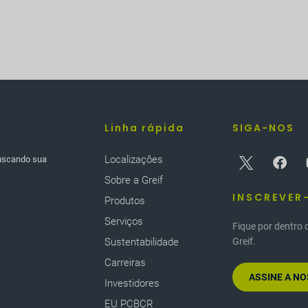
Linha rápida
SIGA-NOS
Localizaçôes
buscando sua
Sobre a Greif
INSCREVER
Produtos
Serviços
Fique por dentro 
Sustentabilidade
Greif.
Carreiras
ASSINE A N
Investidores
EU PCBCR