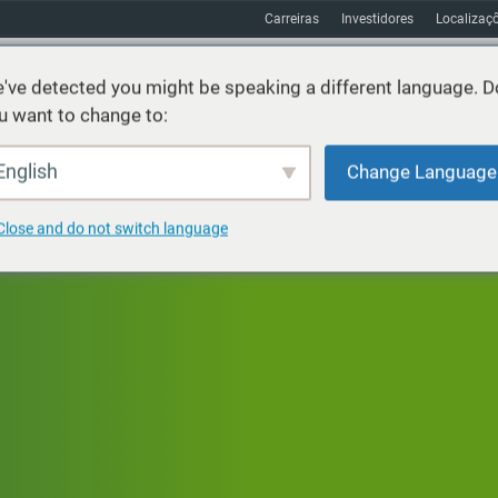
Carreiras
Investidores
Localizaç
've detected you might be speaking a different language. D
u want to change to:
os
Sustentabilidade
Mercados
Recursos
Sobre
English
Change Language
Close and do not switch language