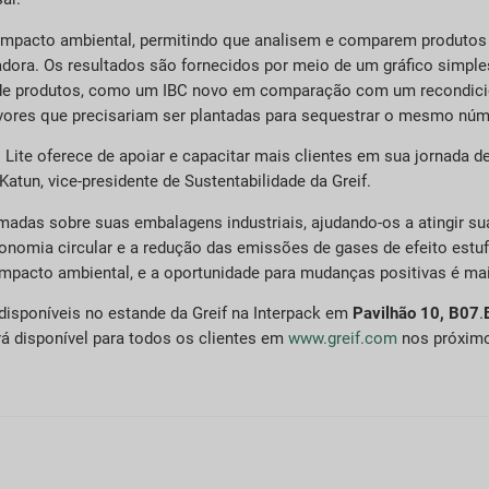
e impacto ambiental, permitindo que analisem e comparem produtos
adora. Os resultados são fornecidos por meio de um gráfico simpl
os de produtos, como um IBC novo em comparação com um recondic
rvores que precisariam ser plantadas para sequestrar o mesmo nú
te oferece de apoiar e capacitar mais clientes em sua jornada de
Katun, vice-presidente de Sustentabilidade da Greif.
rmadas sobre suas embalagens industriais, ajudando-os a atingir s
mia circular e a redução das emissões de gases de efeito estuf
impacto ambiental, e a oportunidade para mudanças positivas é ma
isponíveis no estande da Greif na Interpack em
Pavilhão 10, B07
.
rá disponível para todos os clientes em
www.greif.com
nos próxim