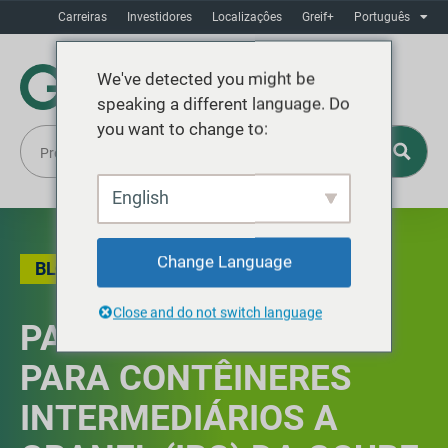
Carreiras
Investidores
Localizaçôes
Greif+
Português
We've detected you might be
speaking a different language. Do
you want to change to:
English
Change Language
BLOG
,
SUSTENTABILIDADE
Close and do not switch language
PALETE DE PLÁSTICO
PARA CONTÊINERES
INTERMEDIÁRIOS A