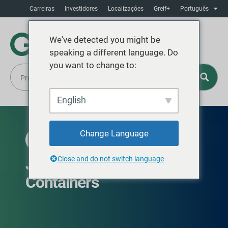
Carreiras
Investidores
Localizaçôes
Greif+
Português
We've detected you might be
speaking a different language. Do
you want to change to:
English
Change Language
DISPONÍVEL GLOBALMENTE
Jerrycans & Tight Head
Close and do not switch language
Containers