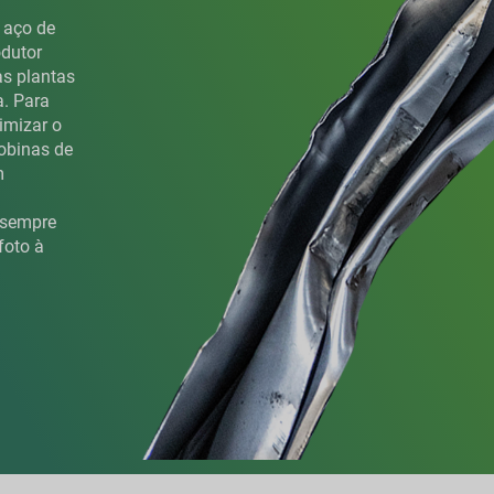
 aço de
dutor
as plantas
a. Para
imizar o
obinas de
m
 sempre
foto à