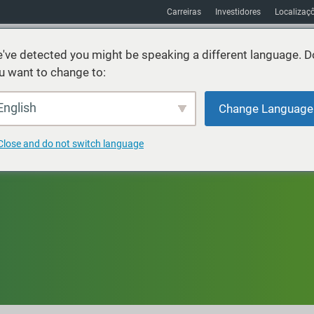
Carreiras
Investidores
Localizaç
've detected you might be speaking a different language. D
u want to change to:
os
Sustentabilidade
Mercados
Recursos
Sobre
English
Change Language
Close and do not switch language