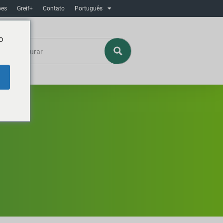
ôes
Greif+
Contato
Português
o