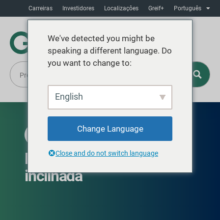
Carreiras
Investidores
Localizaçôes
Greif+
Português
We've detected you might be
speaking a different language. Do
you want to change to:
English
Change Language
DISPONÍVEL GLOBALMENTE
Recipientes com alça
Close and do not switch language
inclinada