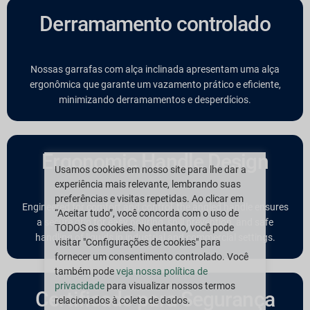
Derramamento controlado
Nossas garrafas com alça inclinada apresentam uma alça
ergonômica que garante um vazamento prático e eficiente,
minimizando derramamentos e desperdícios.
Ergonomic Handle Design
Usamos cookies em nosso site para lhe dar a
experiência mais relevante, lembrando suas
preferências e visitas repetidas. Ao clicar em
Engineered for comfort and control, the angled handle ensures
“Aceitar tudo”, você concorda com o uso de
a secure grip for easy pouring, spill prevention, and safe
TODOS os cookies. No entanto, você pode
handling of liquids in industrial and commercial settings.
visitar "Configurações de cookies" para
fornecer um consentimento controlado. Você
também pode
veja nossa política de
privacidade
para visualizar nossos termos
Certificado para Segurança
relacionados à coleta de dados.