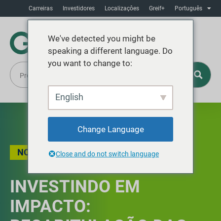
Carreiras
Investidores
Localizaçôes
Greif+
Português
We've detected you might be
speaking a different language. Do
you want to change to:
English
Change Language
NOTÍCIAS
Close and do not switch language
INVESTINDO EM
IMPACTO: