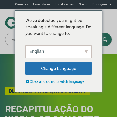
Carreiras
Investidores
Localizaçôes
Greif+
Português
We've detected you might be
speaking a different language. Do
you want to change to:
English
Change Language
Close and do not switch language
BLOG
,
RECAPITULAÇÃO DO EVENTO
RECAPITULAÇÃO DO