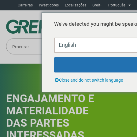
Carreiras
Investidores
Localizaçôes
Greif+
Português
We've detected you might be speaki
English
Close and do not switch language
ENGAJAMENTO E
MATERIALIDADE
DAS PARTES
INTERESSADAS