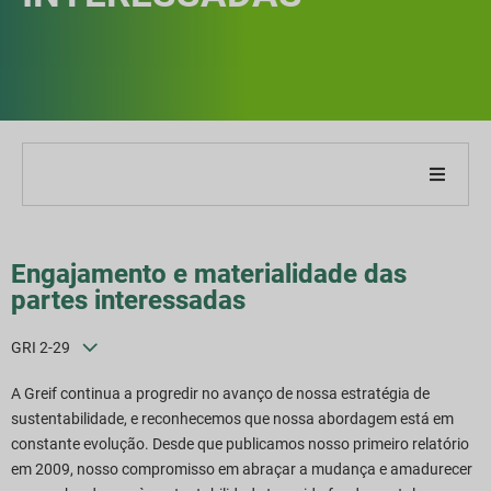
obre nossa empresa
Engajamento e materialidade das
obre o nosso relatório
partes interessadas
stratégias de Sustentabilidade
GRI 2-29
A Greif continua a progredir no avanço de nossa estratégia de
etas e Desempenho
sustentabilidade, e reconhecemos que nossa abordagem está em
constante evolução. Desde que publicamos nosso primeiro relatório
ndices de relatórios ESG
em 2009, nosso compromisso em abraçar a mudança e amadurecer