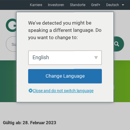
Karriere
Investoren
Standorte
Greif+
Deutsch
We've detected you might be
speaking a different language. Do
you want to change to:
English
Datenschutzhinweis für
Change Language
Verbraucher in Kalifornien
Close and do not switch language
Gültig ab: 28. Februar 2023