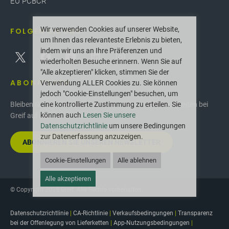
EU PCBCR
Wir verwenden Cookies auf unserer Website,
FOLGEN SIE UNS
um Ihnen das relevanteste Erlebnis zu bieten,
indem wir uns an Ihre Präferenzen und
wiederholten Besuche erinnern. Wenn Sie auf
"Alle akzeptieren" klicken, stimmen Sie der
ABONNIEREN
Verwendung ALLER Cookies zu. Sie können
jedoch "Cookie-Einstellungen" besuchen, um
eine kontrollierte Zustimmung zu erteilen. Sie
Bleiben Sie über die neuesten Innovationen und Neuigkeiten bei
können auch
Lesen Sie unsere
Greif auf dem Laufenden.
Datenschutzrichtlinie
um unsere Bedingungen
zur Datenerfassung anzuzeigen.
ABONNIEREN SIE UNSEREN NEWSLETTER
Cookie-Einstellungen
Alle ablehnen
Alle akzeptieren
© Copyright 2025 Greif. Alle Rechte vorbehalten.
Datenschutzrichtlinie
|
CA-Richtlinie
|
Verkaufsbedingungen
|
Transparenz
bei der Offenlegung von Lieferketten
|
App-Nutzungsbedingungen
|