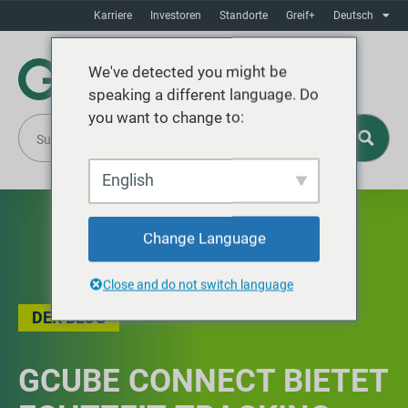
Karriere
Investoren
Standorte
Greif+
Deutsch
We've detected you might be
speaking a different language. Do
you want to change to:
English
Change Language
Close and do not switch language
DER BLOG
GCUBE CONNECT BIETET