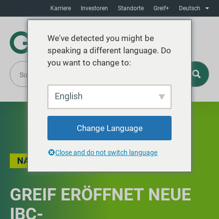
Karriere
Investoren
Standorte
Greif+
Deutsch
We've detected you might be
speaking a different language. Do
you want to change to:
English
Change Language
Close and do not switch language
NACHRICHT
GREIF ERÖFFNET NEUE
IBC-