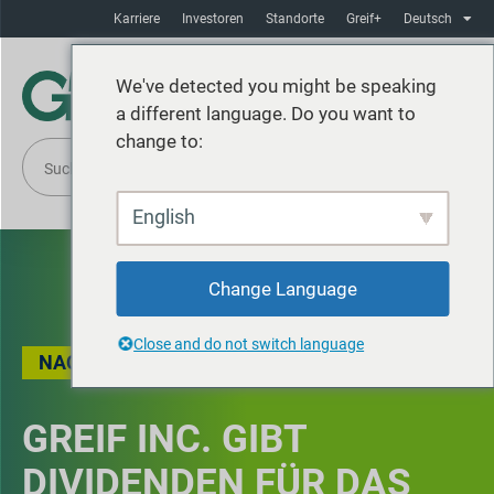
Karriere
Investoren
Standorte
Greif+
Deutsch
We've detected you might be speaking
a different language. Do you want to
change to:
English
Change Language
Close and do not switch language
NACHRICHT
GREIF INC. GIBT
DIVIDENDEN FÜR DAS