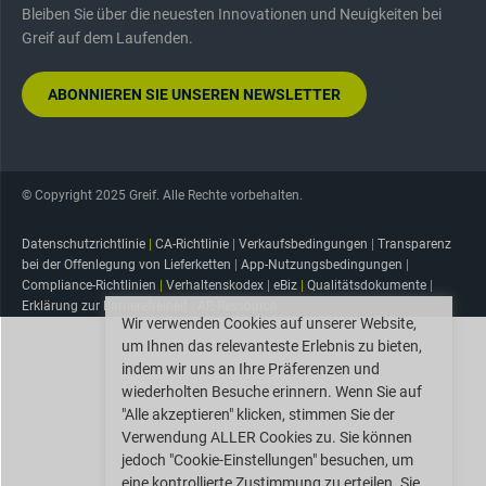
Bleiben Sie über die neuesten Innovationen und Neuigkeiten bei
Greif auf dem Laufenden.
ABONNIEREN SIE UNSEREN NEWSLETTER
© Copyright 2025 Greif. Alle Rechte vorbehalten.
Datenschutzrichtlinie
|
CA-Richtlinie
|
Verkaufsbedingungen
|
Transparenz
bei der Offenlegung von Lieferketten
|
App-Nutzungsbedingungen
|
Compliance-Richtlinien
|
Verhaltenskodex
|
eBiz
|
Qualitätsdokumente
|
Erklärung zur Barrierefreiheit
|
AR-Ressource
Wir verwenden Cookies auf unserer Website,
um Ihnen das relevanteste Erlebnis zu bieten,
indem wir uns an Ihre Präferenzen und
wiederholten Besuche erinnern. Wenn Sie auf
"Alle akzeptieren" klicken, stimmen Sie der
Verwendung ALLER Cookies zu. Sie können
jedoch "Cookie-Einstellungen" besuchen, um
eine kontrollierte Zustimmung zu erteilen. Sie