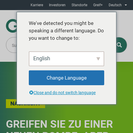
Karriere
Investoren
Standorte
Greif+
Deutsch
We've detected you might be
speaking a different language. Do
you want to change to:
English
Change Language
Close and do not switch language
NACHRICHT
GREIFEN SIE ZU EINER