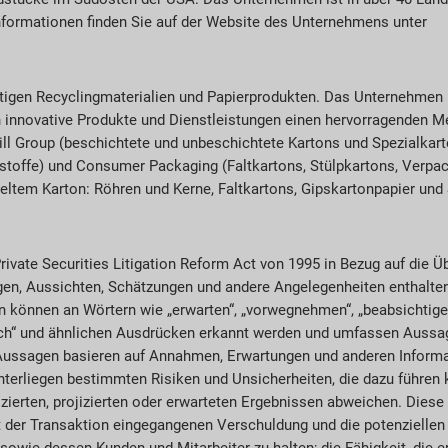
nformationen finden Sie auf der Website des Unternehmens unter
wertigen Recyclingmaterialien und Papierprodukten. Das Unternehmen
h innovative Produkte und Dienstleistungen einen hervorragenden Me
ll Group (beschichtete und unbeschichtete Kartons und Spezialkarto
stoffe) und Consumer Packaging (Faltkartons, Stülpkartons, Verpac
ltem Karton: Röhren und Kerne, Faltkartons, Gipskartonpapier und
vate Securities Litigation Reform Act von 1995 in Bezug auf die Ü
gen, Aussichten, Schätzungen und andere Angelegenheiten enthalten
nnen an Wörtern wie „erwarten“, „vorwegnehmen“, „beabsichtigen“, 
heinlich“ und ähnlichen Ausdrücken erkannt werden und umfassen Auss
Aussagen basieren auf Annahmen, Erwartungen und anderen Informat
terliegen bestimmten Risiken und Unsicherheiten, die dazu führen 
izierten, projizierten oder erwarteten Ergebnissen abweichen. Diese
der Transaktion eingegangenen Verschuldung und die potenziellen
 sowie dessen Kunden und Mitarbeiter zu halten; die Fähigkeit, die 