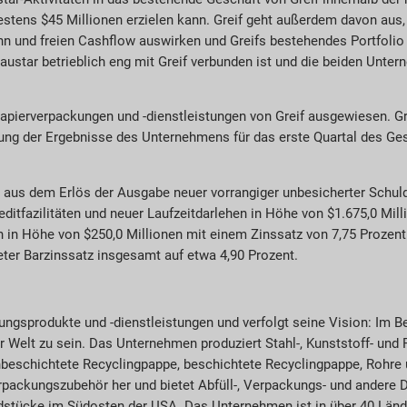
tens $45 Millionen erzielen kann. Greif geht außerdem davon aus,
nn und freien Cashflow auswirken und Greifs bestehendes Portfolio
araustar betrieblich eng mit Greif verbunden ist und die beiden Unter
apierverpackungen und -dienstleistungen von Greif ausgewiesen. Gr
ng der Ergebnisse des Unternehmens für das erste Quartal des Ge
en aus dem Erlös der Ausgabe neuer vorrangiger unbesicherter Schu
editfazilitäten und neuer Laufzeitdarlehen in Höhe von $1.675,0 Mi
 in Höhe von $250,0 Millionen mit einem Zinssatz von 7,75 Prozent
eter Barzinssatz insgesamt auf etwa 4,90 Prozent.
kungsprodukte und -dienstleistungen und verfolgt seine Vision: Im 
Welt zu sein. Das Unternehmen produziert Stahl-, Kunststoff- und 
unbeschichtete Recyclingpappe, beschichtete Recyclingpappe, Rohre 
ackungszubehör her und bietet Abfüll-, Verpackungs- und andere Di
dstücke im Südosten der USA. Das Unternehmen ist in über 40 Lände