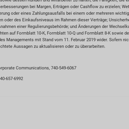
 Verbesserungen bei Margen, Erträgen oder Cashflow zu erzielen; We
erung oder eines Zahlungsausfalls bei einem oder mehreren wichti
n oder des Einkaufsniveaus im Rahmen dieser Verträge; Unsicherhe
ahmen einer Regulierungsbehörde; und Änderungen der Wechselkur
ichten auf Formblatt 10-K, Formblatt 10-Q und Formblatt 8-K sowie d
 des Managements mit Stand vom 11. Februar 2019 wider. Sofern nic
ichtete Aussagen zu aktualisieren oder zu überarbeiten.
 Corporate Communications, 740-549-6067
740-657-6992