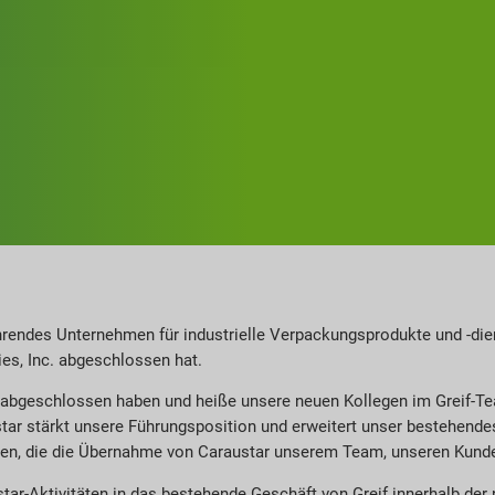
hrendes Unternehmen für industrielle Verpackungsprodukte und -die
es, Inc. abgeschlossen hat.
es abgeschlossen haben und heiße unsere neuen Kollegen im Greif-T
ar stärkt unsere Führungsposition und erweitert unser bestehendes
zen, die die Übernahme von Caraustar unserem Team, unseren Kunde
ustar-Aktivitäten in das bestehende Geschäft von Greif innerhalb de