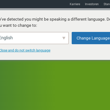
Karriere
Investoren
Stan
've detected you might be speaking a different language. D
u want to change to:
Nachhaltigkeit
Absatzmarkt
Hilfsmittel
über uns
English
Change Language
Close and do not switch language