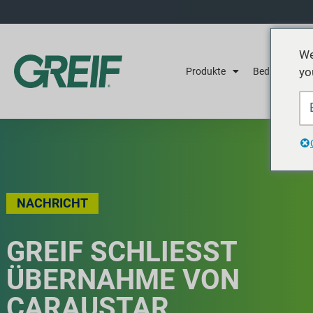
We
yo
Produkte
Bedienung
NACHRICHT
GREIF SCHLIESST Ü
BERNAHME VON C
ARAUSTAR I