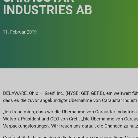
NDUSTRIES AB
11. Februar 2019
DELAWARE, Ohio — Greif, Inc. (NYSE: GEF, GEF.B), ein weltweit fü
dass es die zuvor angekündigte Übernahme von Caraustar Industri
„Ich freue mich, dass wir die Übernahme von Caraustar Industri
Watson, Präsident und CEO von Greif. „Die Übernahme von Caraust
Verpackungslösungen. Wir freuen uns darauf, die Chancen zu nut
Greif schätzt, dass es durch die Integration der ehemaligen Cara