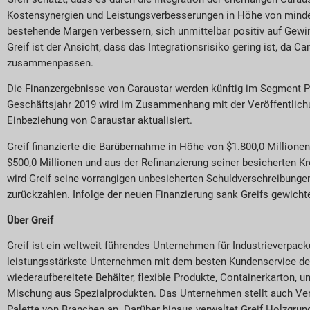
Kostensynergien und Leistungsverbesserungen in Höhe von mindes
bestehende Margen verbessern, sich unmittelbar positiv auf Gewi
Greif ist der Ansicht, dass das Integrationsrisiko gering ist, da C
zusammenpassen.
Die Finanzergebnisse von Caraustar werden künftig im Segment P
Geschäftsjahr 2019 wird im Zusammenhang mit der Veröffentlichu
Einbeziehung von Caraustar aktualisiert.
Greif finanzierte die Barübernahme in Höhe von $1.800,0 Million
$500,0 Millionen und aus der Refinanzierung seiner besicherten Kr
wird Greif seine vorrangigen unbesicherten Schuldverschreibungen
zurückzahlen. Infolge der neuen Finanzierung sank Greifs gewicht
Über Greif
Greif ist ein weltweit führendes Unternehmen für Industrieverpac
leistungsstärkste Unternehmen mit dem besten Kundenservice der 
wiederaufbereitete Behälter, flexible Produkte, Containerkarton, 
Mischung aus Spezialprodukten. Das Unternehmen stellt auch Verp
Palette von Branchen an. Darüber hinaus verwaltet Greif Holzgrun