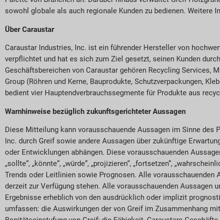
sowohl globale als auch regionale Kunden zu bedienen. Weitere I
Über Caraustar
Caraustar Industries, Inc. ist ein führender Hersteller von hoch
verpflichtet und hat es sich zum Ziel gesetzt, seinen Kunden durc
Geschäftsbereichen von Caraustar gehören Recycling Services, Mi
Group (Röhren und Kerne, Bauprodukte, Schutzverpackungen, Kleb
bedient vier Hauptendverbrauchssegmente für Produkte aus recyce
Warnhinweise bezüglich zukunftsgerichteter Aussagen
Diese Mitteilung kann vorausschauende Aussagen im Sinne des Pri
Inc. durch Greif sowie andere Aussagen über zukünftige Erwartun
oder Entwicklungen abhängen. Diese vorausschauenden Aussagen kö
„sollte“, „könnte“, „würde“, „projizieren“, „fortsetzen“, „wahrsc
Trends oder Leitlinien sowie Prognosen. Alle vorausschauenden 
derzeit zur Verfügung stehen. Alle vorausschauenden Aussagen un
Ergebnisse erheblich von den ausdrücklich oder implizit prognost
umfassen: die Auswirkungen der von Greif im Zusammenhang mit 
Bonitätseinstufung von Greif; die Fähigkeit, Caraustars Geschäfte