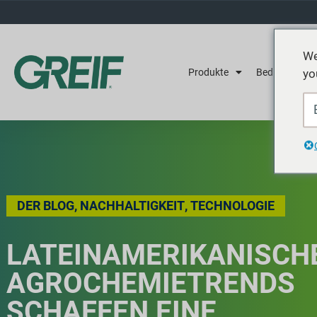
We
yo
Produkte
Bedienung
DER BLOG
,
NACHHALTIGKEIT
,
TECHNOLOGIE
LATEINAMERIKANISCH
AGROCHEMIETRENDS
SCHAFFEN EINE