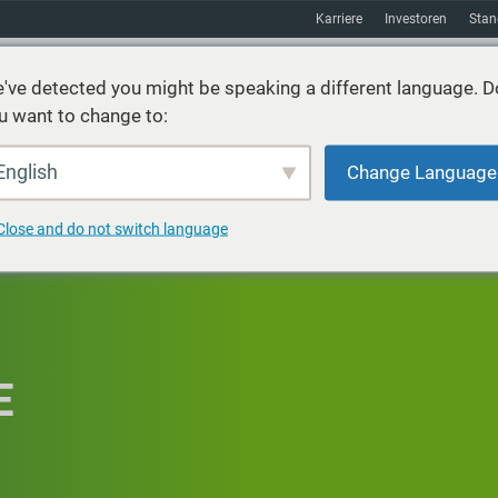
Karriere
Investoren
Stan
've detected you might be speaking a different language. D
u want to change to:
Nachhaltigkeit
Absatzmarkt
Hilfsmittel
über uns
English
Change Language
Close and do not switch language
E