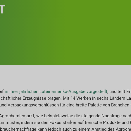
T
eif
in ihrer jährlichen Lateinamerika-Ausgabe vorgestellt
, und teilt 
chaftlicher Erzeugnisse prägen. Mit 14 Werken in sechs Ländern Lat
und Verpackungsverschlüssen für eine breite Palette von Branchen s
 Agrochemiemarkt, wie beispielsweise die steigende Nachfrage nac
muster, indem sie den Fokus stärker auf tierische Produkte und R
erbrauchernachfrage kann jedoch auch zu einem Anstieg des Agroch