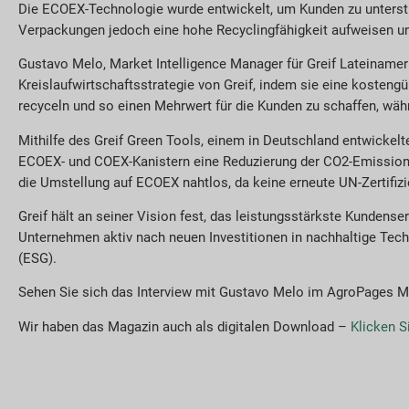
Die ECOEX-Technologie wurde entwickelt, um Kunden zu unterstüt
Verpackungen jedoch eine hohe Recyclingfähigkeit aufweisen un
Gustavo Melo, Market Intelligence Manager für Greif Lateinameri
Kreislaufwirtschaftsstrategie von Greif, indem sie eine kostengü
recyceln und so einen Mehrwert für die Kunden zu schaffen, währ
Mithilfe des Greif Green Tools, einem in Deutschland entwicke
ECOEX- und COEX-Kanistern eine Reduzierung der CO2-Emissione
die Umstellung auf ECOEX nahtlos, da keine erneute UN-Zertifizie
Greif hält an seiner Vision fest, das leistungsstärkste Kundens
Unternehmen aktiv nach neuen Investitionen in nachhaltige Tech
(ESG).
Sehen Sie sich das Interview mit Gustavo Melo im AgroPages 
Wir haben das Magazin auch als digitalen Download –
Klicken S