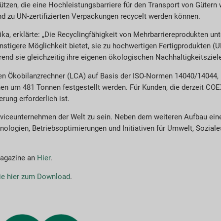
zen, die eine Hochleistungsbarriere für den Transport von Gütern 
d zu UN-zertifizierten Verpackungen recycelt werden können.
ka, erklärte: „Die Recyclingfähigkeit von Mehrbarriereprodukten unt
nstigere Möglichkeit bietet, sie zu hochwertigen Fertigprodukten (U
end sie gleichzeitig ihre eigenen ökologischen Nachhaltigkeitsziele
lten Ökobilanzrechner (LCA) auf Basis der ISO-Normen 14040/14044,
n um 481 Tonnen festgestellt werden. Für Kunden, die derzeit CO
rung erforderlich ist.
erviceunternehmen der Welt zu sein. Neben dem weiteren Aufbau eine
nologien, Betriebsoptimierungen und Initiativen für Umwelt, Sozia
Magazine an
Hier
.
ie hier zum Download
.