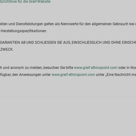
richtlinie für die Greif-Website
dukten und Dienstleistungen gelten als Nennwerte für den allgemeinen Gebrauch be
 Herstellungsspezifikationen.
GARANTIEN AB UND SCHLIESSEN SIE AUS, EINSCHLIESSLICH UND OHNE EINSC
 ZWECK.
ich und anonym zu melden, besuchen Sie bitte
www.greif.ethicspoint.com
oder in No
rfügbar, den Anweisungen unter
www.greif.ethicspoint.com
unter „Eine Nachricht me