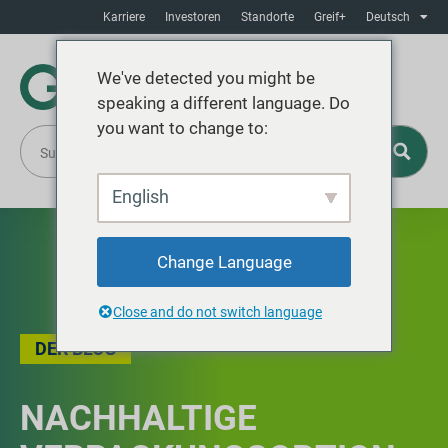
Karriere
Investoren
Standorte
Greif+
Deutsch
We've detected you might be
speaking a different language. Do
you want to change to:
English
Change Language
Close and do not switch language
DER BLOG
NACHHALTIGE