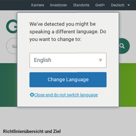
Karriere
Investoren
Standorte
Greif+
Deutsch
We've detected you might be
speaking a different language. Do
you want to change to:
English
Richtlinie zu
Change Language
Konfliktmineralien
Close and do not switch language
Richtlinienübersicht und Ziel