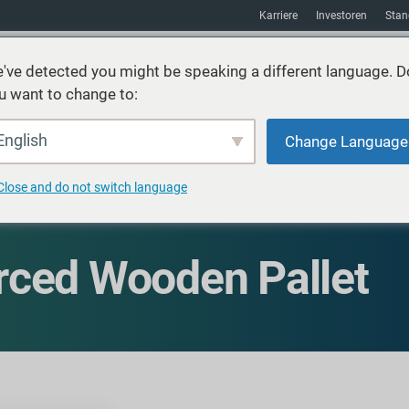
Karriere
Investoren
Stan
've detected you might be speaking a different language. D
u want to change to:
Nachhaltigkeit
Absatzmarkt
Hilfsmittel
über uns
English
Change Language
Close and do not switch language
rced Wooden Pallet