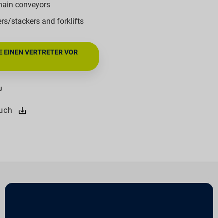
chain conveyors
ters/stackers and forklifts
E EINEN VERTRETER VOR
uch