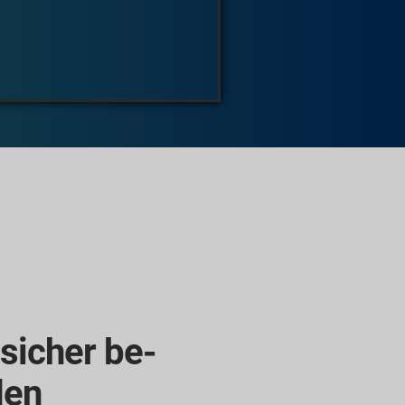
sicher be-
den