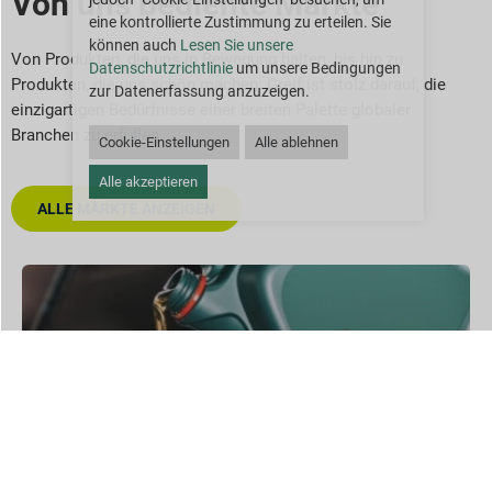
Von uns bediente Märkte
eine kontrollierte Zustimmung zu erteilen. Sie
können auch
Lesen Sie unsere
Von Produkten, die uns in Bewegung halten, bis hin zu
Datenschutzrichtlinie
um unsere Bedingungen
Produkten, die uns schön machen: Greif ist stolz darauf, die
zur Datenerfassung anzuzeigen.
einzigartigen Bedürfnisse einer breiten Palette globaler
Branchen zu erfüllen.
Cookie-Einstellungen
Alle ablehnen
Alle akzeptieren
ALLE MÄRKTE ANZEIGEN
Schmierstoffe und Petrochemikalien