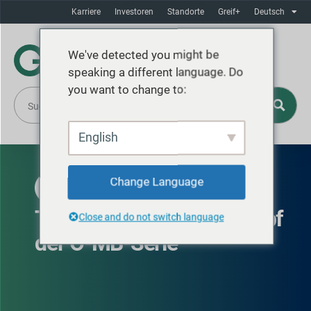
Karriere
Investoren
Standorte
Greif+
Deutsch
We've detected you might be
speaking a different language. Do
you want to change to:
English
Change Language
VERFÜGBAR IN NORDAMERIKA
Trommel mit offenem Kopf
Close and do not switch language
der O-MB-Serie