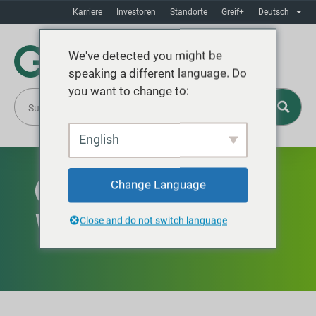
Karriere
Investoren
Standorte
Greif+
Deutsch
We've detected you might be
speaking a different language. Do
you want to change to:
English
Change Language
VERFÜGBAR IN NORDAMERIKA
Whitone®
Close and do not switch language