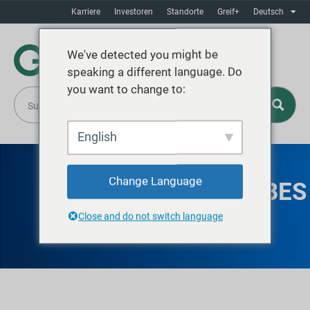
Karriere
Investoren
Standorte
Greif+
Deutsch
We've detected you might be
speaking a different language. Do
you want to change to:
English
Change Language
BAY MINETTE - TUBES
& CORES
Close and do not switch language