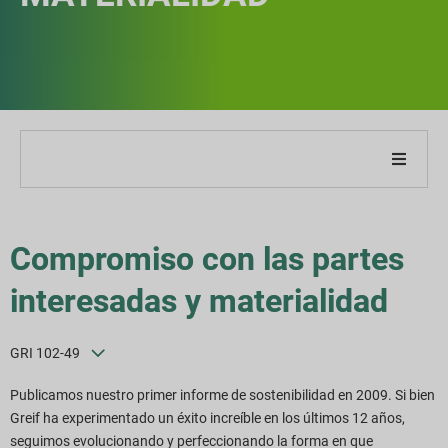
Acerca de nuestra empresa
Compromiso con las partes
Acerca de nuestro informe
interesadas y materialidad
Estrategias de sostenibilidad
GRI 102-49
Metas y desempeño
Publicamos nuestro primer informe de sostenibilidad en 2009. Si bien
Índices de informes ESG
Greif ha experimentado un éxito increíble en los últimos 12 años,
seguimos evolucionando y perfeccionando la forma en que