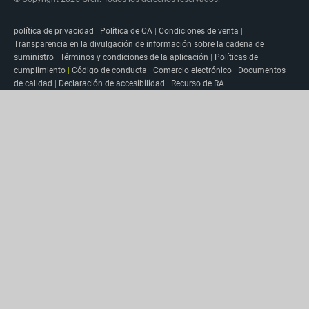
política de privacidad
|
Política de CA
|
Condiciones de venta
|
Transparencia en la divulgación de información sobre la cadena de
suministro
|
Términos y condiciones de la aplicación
|
Políticas de
cumplimiento
|
Código de conducta
|
Comercio electrónico
|
Documentos
de calidad
|
Declaración de accesibilidad
|
Recurso de RA