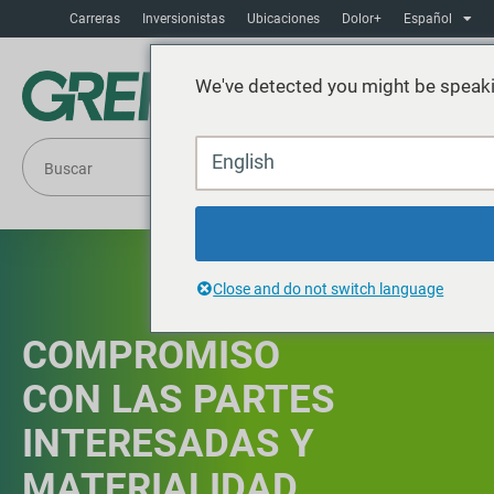
Carreras
Inversionistas
Ubicaciones
Dolor+
Español
We've detected you might be speaki
English
Close and do not switch language
COMPROMISO
CON LAS PARTES
INTERESADAS Y
MATERIALIDAD