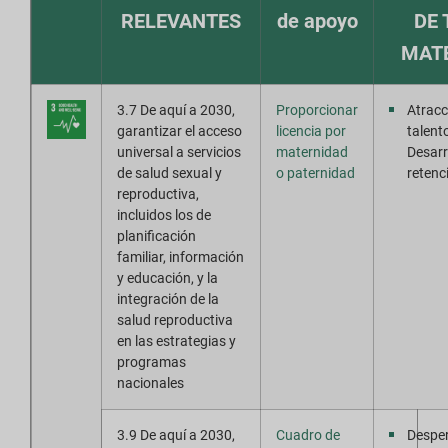
RELEVANTES
de apoyo
DE
Descargas de informes
MAT
3.7 De aquí a 2030,
Proporcionar
Atracc
garantizar el acceso
licencia por
talent
universal a servicios
maternidad
Desarr
de salud sexual y
o paternidad
retenc
reproductiva,
incluidos los de
planificación
familiar, información
y educación, y la
integración de la
salud reproductiva
en las estrategias y
programas
nacionales
3.9 De aquí a 2030,
Cuadro de
Desper