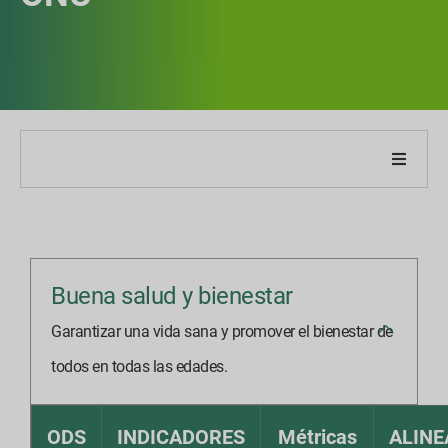
Acerca de nuestra empresa
Acerca de nuestro informe
Buena salud y bienestar
Estrategias de sostenibilidad
Garantizar una vida sana y promover el bienestar de
Metas y desempeño
todos en todas las edades.
Índices de informes ESG
ODS
INDICADORES
Métricas
ALIN