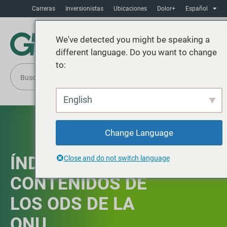
Carreras
Inversionistas
Ubicaciones
Dolor+
Español
We've detected you might be speaking a
different language. Do you want to change
to:
English
Change Language
ÍNDICE DE
Close and do not switch language
CONTENIDOS DE
LOS ODS DE LA
ONU