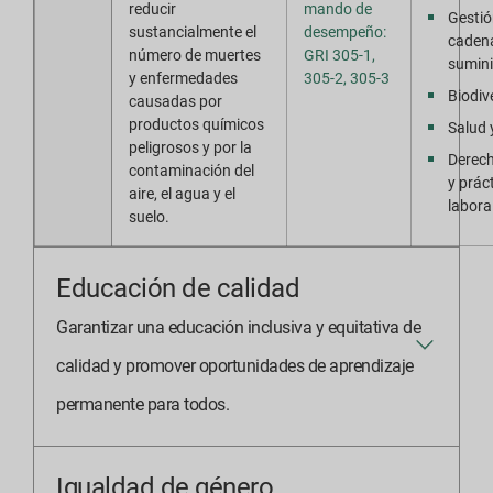
reducir
mando de
Gestió
sustancialmente el
desempeño:
caden
número de muertes
GRI 305-1,
sumini
y enfermedades
305-2, 305-3
Biodiv
causadas por
productos químicos
Salud 
peligrosos y por la
Derec
contaminación del
y prác
aire, el agua y el
labora
suelo.
Educación de calidad
Garantizar una educación inclusiva y equitativa de
calidad y promover oportunidades de aprendizaje
permanente para todos.
Igualdad de género