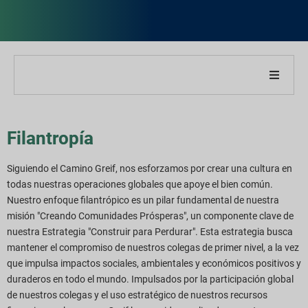
Acerca de nuestra empresa
Filantropía
Acerca de nuestro informe
Siguiendo el Camino Greif, nos esforzamos por crear una cultura en
Estrategias de sostenibilidad
todas nuestras operaciones globales que apoye el bien común.
Nuestro enfoque filantrópico es un pilar fundamental de nuestra
Metas y desempeño
misión "Creando Comunidades Prósperas", un componente clave de
nuestra Estrategia "Construir para Perdurar". Esta estrategia busca
mantener el compromiso de nuestros colegas de primer nivel, a la vez
Índices de informes ESG
que impulsa impactos sociales, ambientales y económicos positivos y
duraderos en todo el mundo. Impulsados por la participación global
Descargas de informes
de nuestros colegas y el uso estratégico de nuestros recursos