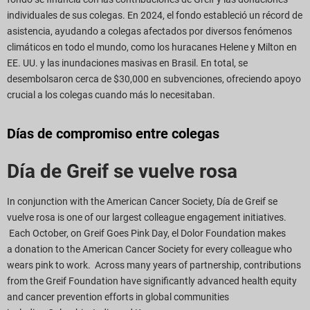
individuales de sus colegas. En 2024, el fondo estableció un récord de
asistencia, ayudando a colegas afectados por diversos fenómenos
climáticos en todo el mundo, como los huracanes Helene y Milton en
EE. UU. y las inundaciones masivas en Brasil. En total, se
desembolsaron cerca de $30,000 en subvenciones, ofreciendo apoyo
crucial a los colegas cuando más lo necesitaban.
Días de compromiso entre colegas
Día de Greif se vuelve rosa
In conjunction with the American Cancer Society,
Día de Greif se
vuelve rosa
i
s one of our largest
colleague engagement
initiatives
.
Each October, on G
reif
Goes Pink
Day,
el
Dolor
Foundation
makes
a
donat
ion
to the American Cancer
Society
for every colleague who
wears pink
to work
.
Across many years of partnership, c
ontributions
from the Greif Foundation
have sig
nificantly advanced health equity
and cancer pr
evention efforts in global communities