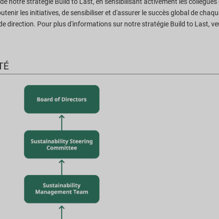
s de notre stratégie Build to Last, en sensibilisant activement les collègue
nir les initiatives, de sensibiliser et d'assurer le succès global de chaque
e direction. Pour plus d'informations sur notre stratégie Build to Last, veu
TÉ