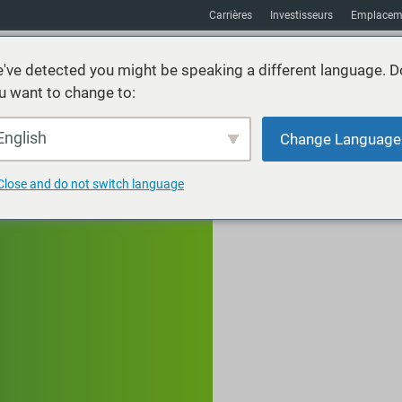
Carrières
Investisseurs
Emplacem
've detected you might be speaking a different language. D
u want to change to:
vices
Durabilité
Marchés
Ressources
À propos
English
Change Language
Close and do not switch language