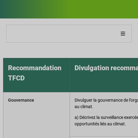
À propos de notre entreprise
À propos de notre rapport
Recommandation
Divulgation recomma
TFCD
Stratégies de développement durable
Objectifs et performances
Gouvernance
Divulguer la gouvernance de l’org
au climat.
Indices de reporting ESG
a) Décrivez la surveillance exercée
opportunités liés au climat.
Téléchargements de rapports