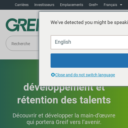
Carrières
Investisseurs
Emplacements
Greif+
Français
We've detected you might be speaki
English
Attraction,
Close and do not switch language
développement et
rétention des talents
Découvrir et développer la main-d’œuvre
qui portera Greif vers l’avenir.