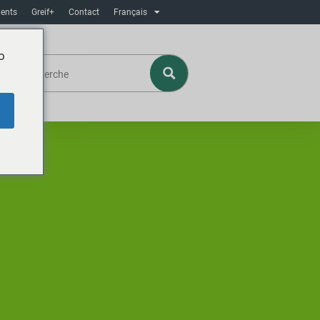
ents
Greif+
Contact
Français
o