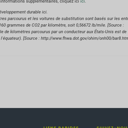
 informations supplémentaires, cliquez ici
ici
.
éveloppement durable ici.
tres parcourus et les voitures de substitution sont basés sur les en
0 grammes de CO2 par kilomètre, soit 0,56672 lb/mile. [Source :
e de kilomètres parcourus par un conducteur aux États-Unis est de 
 l'équateur). [Source : http://www.fhwa.dot.gov/ohim/onh00/bar8.ht