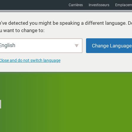
Carrières
Investisseurs
Emplacem
've detected you might be speaking a different language. D
u want to change to:
vices
Durabilité
Marchés
Ressources
À propos
English
Change Language
Close and do not switch language
N