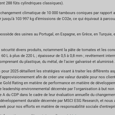
nt 288 fûts cylindriques classiques).
r le changement climatique de 10 000 tambours coniques par rappo
 jusqu’à 103 997 kg d’émissions de CO2e, ce qui équivaut à parcour
ossède des usines au Portugal, en Espagne, en Grèce, en Turquie, en I
 sécurité divers produits, notamment la pâte de tomates et les conce
0 L à plus de 220 L ; épaisseur de 0,5 à 0,8 mm ; revêtement interne
omprenant du plastique, du métal, de l'acier galvanisé et aluminisé.
our 2025 détaillent les stratégies visant à traiter les différents a
d'approvisionnement afin de créer une valeur durable pour nos client
ote Gold Rating en matière de performance en matière de développe
 leadership environnemental décernée par l'organisation à but non
e A du CDP dans le cadre de leur évaluation annuelle du changemen
e développement durable décernée par MSCI ESG Research, et nous 
k pour nos efforts en matière de responsabilité sociale d'entrepri