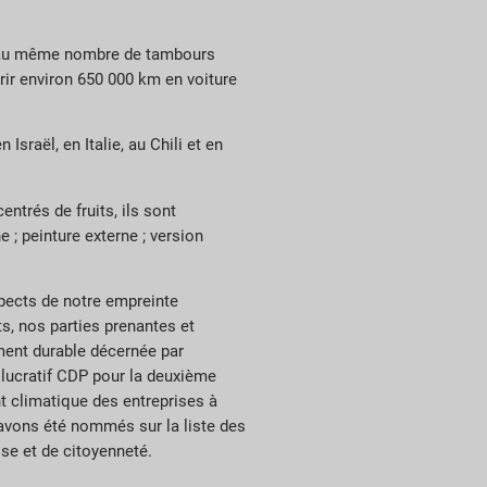
rt au même nombre de tambours
ir environ 650 000 km en voiture
sraël, en Italie, au Chili et en
ntrés de fruits, ils sont
 ; peinture externe ; version
spects de notre empreinte
s, nos parties prenantes et
ment durable décernée par
 lucratif CDP pour la deuxième
t climatique des entreprises à
avons été nommés sur la liste des
se et de citoyenneté.