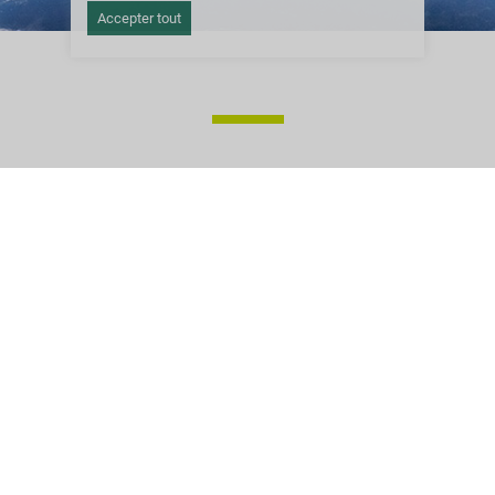
Accepter tout
Comment se
passe la
commande de
fûts coniques en
acier chez Greif ?
Pour commencer, nous travaillons
ensemble. Greif et les collègues qui font