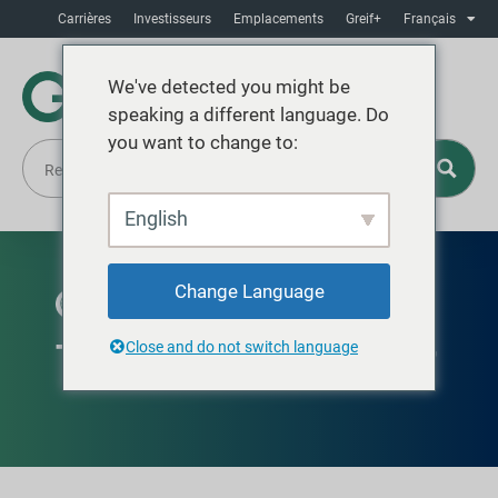
Carrières
Investisseurs
Emplacements
Greif+
Français
We've detected you might be
speaking a different language. Do
you want to change to:
English
Change Language
DISPONIBLE EN EUROPE, EN AMÉRIQUE DU SUD,
AU MOYEN-ORIENT ET EN AFRIQUE
Tambour conique en acier
Close and do not switch language