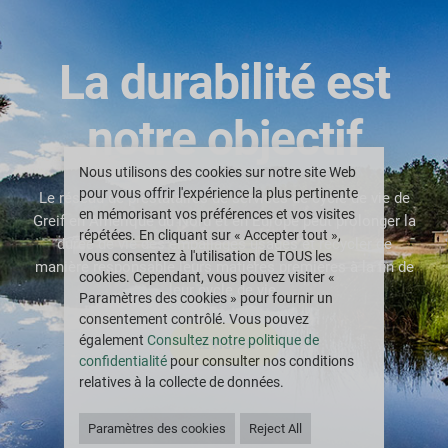
La durabilité est
notre objectif
Nous utilisons des cookies sur notre site Web
pour vous offrir l'expérience la plus pertinente
Le réseau de prestataires de services de cycle de vie de
en mémorisant vos préférences et vos visites
Greif en Amérique du Nord et en Europe peut prolonger la
répétées. En cliquant sur « Accepter tout »,
durée de vie des emballages usagés et recycler de
vous consentez à l'utilisation de TOUS les
manière responsable leurs matières premières à la fin de
cookies. Cependant, vous pouvez visiter «
leur cycle de vie.
Paramètres des cookies » pour fournir un
consentement contrôlé. Vous pouvez
également
Consultez notre politique de
RÉVISION
confidentialité
pour consulter nos conditions
relatives à la collecte de données.
Paramètres des cookies
Reject All