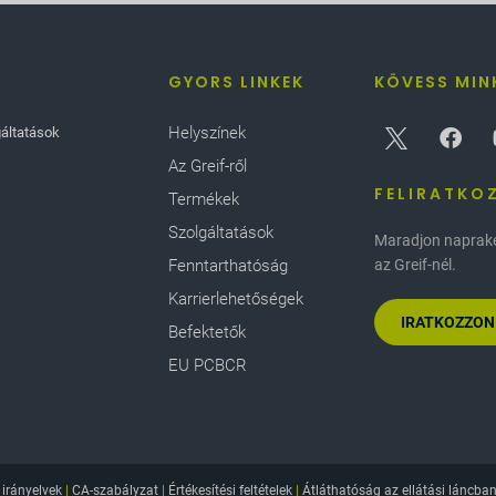
GYORS LINKEK
KÖVESS MIN
Helyszínek
gáltatások
Az Greif-ről
FELIRATKO
Termékek
Szolgáltatások
Maradjon naprakés
Fenntarthatóság
az Greif-nél.
Karrierlehetőségek
IRATKOZZON
Befektetők
EU PCBCR
irányelvek
|
CA-szabályzat
|
Értékesítési feltételek
|
Átláthatóság az ellátási láncba