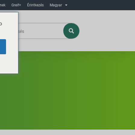
ínek
Greif+
Érintkezés
Magyar
o