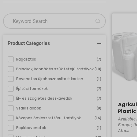
Search content
Product Search New
Product Categories
Product Categories New
Ragasztók
(7)
Palackok, kannák és szűk tetejű tartályok
(10)
Bevonatos újrahasznosított karton
(1)
Építési termékek
(7)
Él- és szögletes deszkavédők
(7)
Agricu
Szálas dobok
(9)
Plastic
Közepes ömlesztettáru-tartályok
(16)
Available 
Europe, t
Papírbevonatok
(1)
Africa