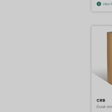
View P
CRB
Észak-Am