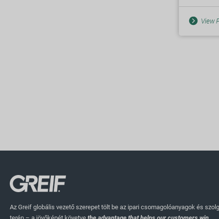
View P
Az Greif globális vezető szerepet tölt be az ipari csomagolóanyagok és szol
terén – a jövőképét követve
the advantage that helps our customers win.