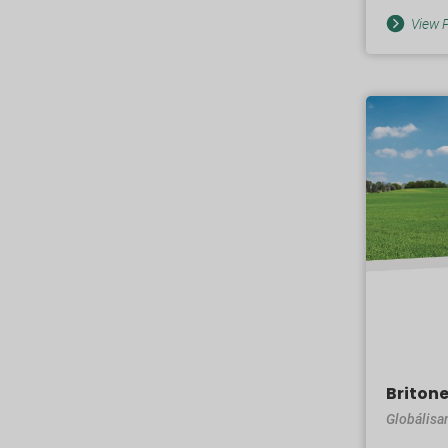
View P
Britone
Globálisa