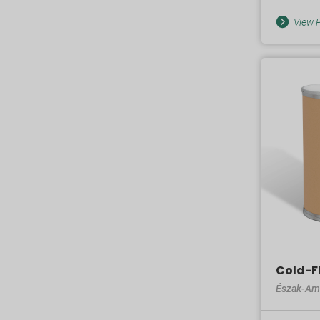
View P
Cold-F
Észak-Am