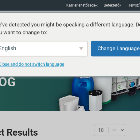
Karrierlehetőségek
Befektetők
Helysz
've detected you might be speaking a different language. D
u want to change to:
Fenntarthatóság
Piacok
Erőforrás
Körülbelül
English
Change Language
Close and do not switch language
LOG
Select number per p
t Results