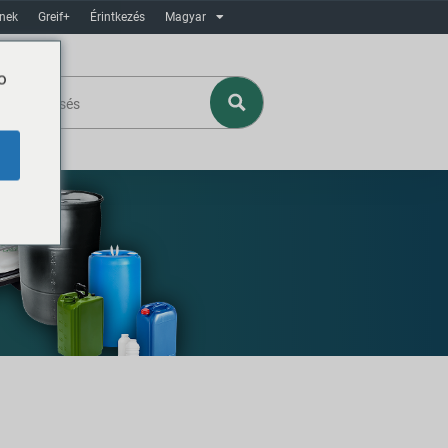
ínek
Greif+
Érintkezés
Magyar
o
age