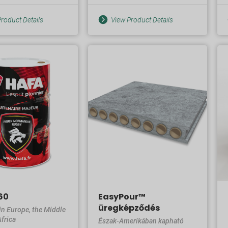
roduct Details
View Product Details
60
EasyPour™
üregképződés
in Europe, the Middle
frica
Észak-Amerikában kapható