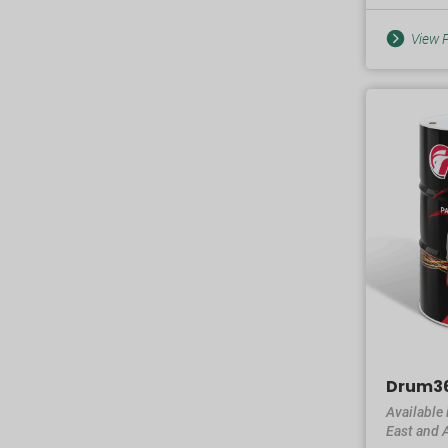
View P
Drum3
Available 
East and A