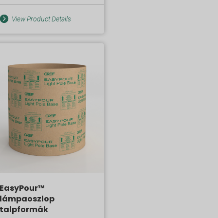
View Product Details
EasyPour™
lámpaoszlop
talpformák