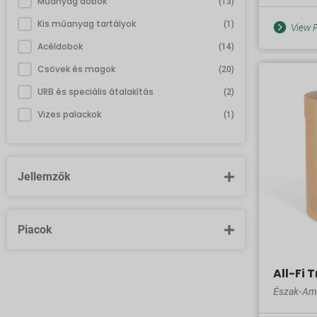
Műanyag dobok
(13)
Kis műanyag tartályok
(1)
View P
Acéldobok
(14)
Csövek és magok
(20)
URB és speciális átalakítás
(2)
Vizes palackok
(1)
Jellemzők
Piacok
All-Fi 
Észak-Am