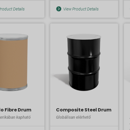
roduct Details
View Product Details
lo Fibre Drum
Composite Steel Drum
erikában kapható
Globálisan elérhető