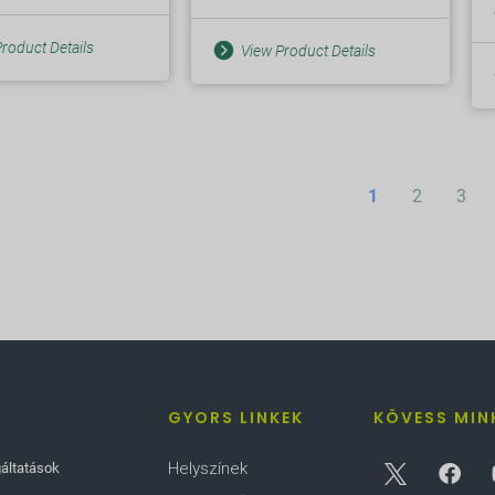
roduct Details
View Product Details
1
2
3
GYORS LINKEK
KÖVESS MIN
Helyszínek
gáltatások