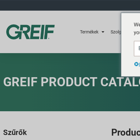
We
yo
Termékek
Szolgáltatások
GREIF PRODUCT CATA
Produc
Szűrők