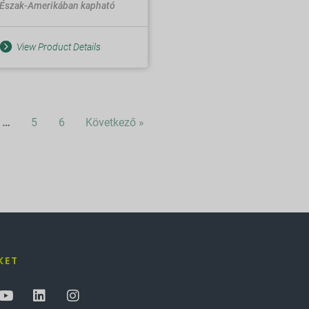
Észak-Amerikában kapható
View Product Details
…
5
6
Következő »
KET