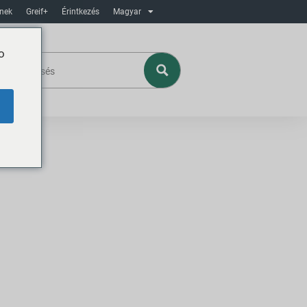
ínek
Greif+
Érintkezés
Magyar
o