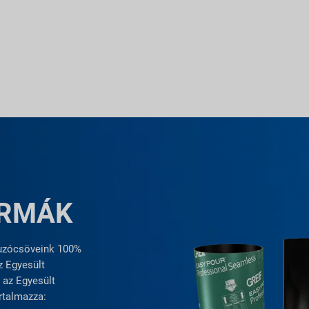
ORMÁK
luzócsöveink 100%
z Egyesült
 az Egyesült
rtalmazza: