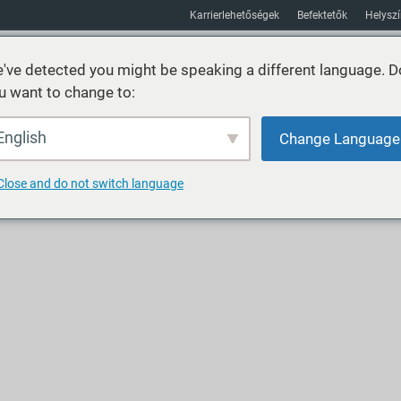
Karrierlehetőségek
Befektetők
Helysz
've detected you might be speaking a different language. D
u want to change to:
Fenntarthatóság
Piacok
Erőforrás
Körülbelül
English
Change Language
Close and do not switch language