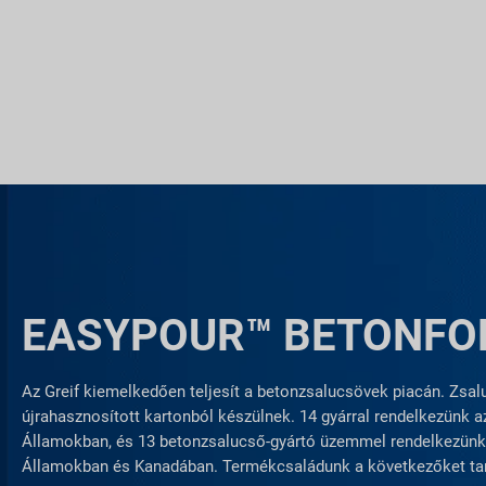
EASYPOUR™ BETONF
Az Greif kiemelkedően teljesít a betonzsalucsövek piacán. Zsa
újrahasznosított kartonból készülnek. 14 gyárral rendelkezünk a
Államokban, és 13 betonzsalucső-gyártó üzemmel rendelkezünk
Államokban és Kanadában. Termékcsaládunk a következőket ta