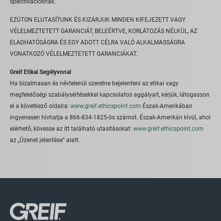
specifikációknak.
EZÚTON ELUTASÍTUNK ÉS KIZÁRJUK MINDEN KIFEJEZETT VAGY
VÉLELMEZTETETT GARANCIÁT, BELEÉRTVE, KORLÁTOZÁS NÉLKÜL, AZ
ELADHATÓSÁGRA ÉS EGY ADOTT CÉLRA VALÓ ALKALMASSÁGRA
VONATKOZÓ VÉLELMEZTETETT GARANCIÁKAT.
Greif Etikai Segélyvonal
Ha bizalmasan és névtelenül szeretne bejelenteni az etikai vagy
megfelelőségi szabálysértésekkel kapcsolatos aggályait, kérjük, látogasson
el a következő oldalra:
www.greif.ethicspoint.com
Észak-Amerikában
ingyenesen hívhatja a 866-834-1825-ös számot. Észak-Amerikán kívül, ahol
elérhető, kövesse az itt található utasításokat:
www.greif.ethicspoint.com
az „Üzenet jelentése” alatt.