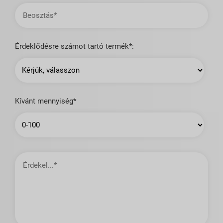
Beosztás
Érdeklődésre számot tartó termék*:
Kívánt mennyiség*
Érdekel…