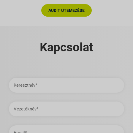
AUDIT ÜTEMEZÉSE
Kapcsolat
Keresztnév
Vezetéknév
E-
mail