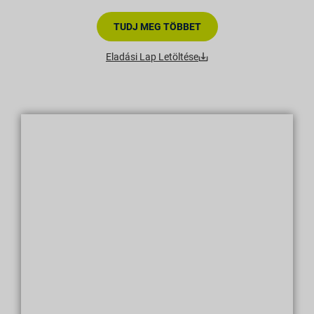
TUDJ MEG TÖBBET
Eladási Lap Letöltése