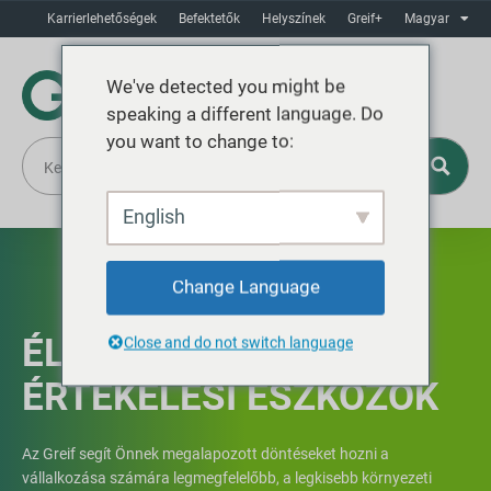
Karrierlehetőségek
Befektetők
Helyszínek
Greif+
Magyar
We've detected you might be
speaking a different language. Do
you want to change to:
English
Change Language
ÉLETCIKLUS-
Close and do not switch language
ÉRTÉKELÉSI ESZKÖZÖK
Az Greif segít Önnek megalapozott döntéseket hozni a
vállalkozása számára legmegfelelőbb, a legkisebb környezeti