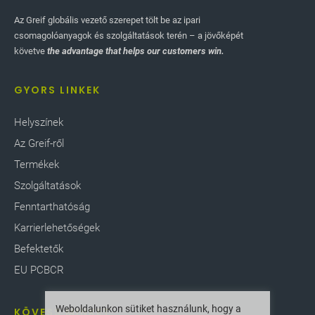
Az Greif globális vezető szerepet tölt be az ipari
csomagolóanyagok és szolgáltatások terén – a jövőképét
követve
the advantage that helps our customers win.
GYORS LINKEK
Helyszínek
Az Greif-ről
Termékek
Szolgáltatások
Fenntarthatóság
Karrierlehetőségek
Befektetők
EU PCBCR
Weboldalunkon sütiket használunk, hogy a
KÖVESS MINKET