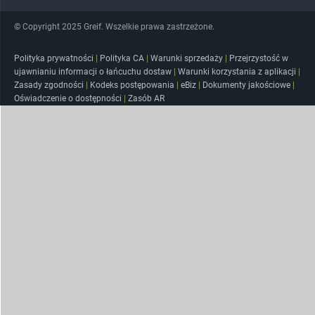
© Copyright 2025 Greif. Wszelkie prawa zastrzeżone.
Polityka prywatności
|
Polityka CA
|
Warunki sprzedaży
|
Przejrzystość w
ujawnianiu informacji o łańcuchu dostaw
|
Warunki korzystania z aplikacji
|
Zasady zgodności
|
Kodeks postępowania
|
eBiz
|
Dokumenty jakościowe
|
Oświadczenie o dostępności
|
Zasób AR