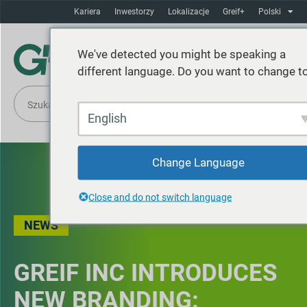
Kariera
Inwestorzy
Lokalizacje
Greif+
Polski
We've detected you might be speaking a
different language. Do you want to change to
English
Change Language
Close and do not switch language
NEWS
GREIF INC INTRODUCES
NEW BRANDING: