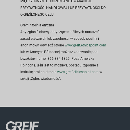
MIĘDZY INNYMI DOROZUMIANE GWARANCJE
PRZYDATNOŚCI HANDLOWEJ LUB PRZYDATNOŚCI DO
OKREŚLONEGO CELU.
Greif Infolinia etyczna
Aby zgłosić obawy dotyczące możliwych naruszeń
zasad etycznych lub zgodności w sposób poufny i
anonimowy, odwiedź stronę
www.greif.ethicspoint.com
lub w Ameryce Północnej możesz zadzwonić pod
bezpłatny numer 866-834-1825. Poza Ameryką
Północną, jeśli jest to możliwe, postępuj zgodnie z
instrukcjami na stronie
www.greif.ethicspoint.com
w
sekcji „Zgłoś wiadomość”.