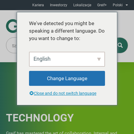
Kariera
Inwestorzy
Lokalizacje
Greif+
Polski
We've detected you might be
speaking a different language. Do
you want to change to:
English
Change Language
Close and do not switch language
TECHNOLOGY
Greif has mastered the art of collaboration. Internal and