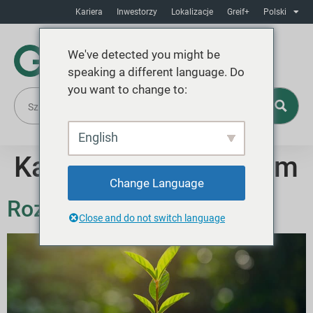
Kariera
Inwestorzy
Lokalizacje
Greif+
Polski
We've detected you might be
speaking a different language. Do
you want to change to:
English
Kategoria:
Webinarium
Change Language
Rozpakowywanie PPWR
Close and do not switch language