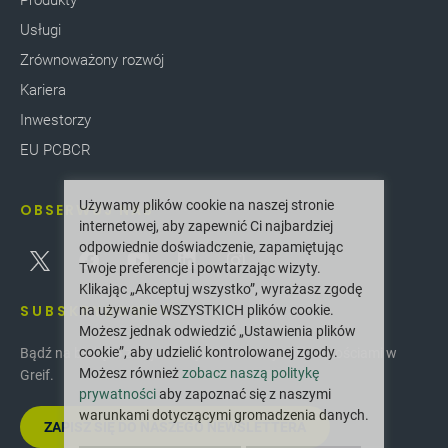
Produkty
Usługi
Zrównoważony rozwój
Kariera
Inwestorzy
EU PCBCR
Używamy plików cookie na naszej stronie
OBSERWUJ NAS
internetowej, aby zapewnić Ci najbardziej
odpowiednie doświadczenie, zapamiętując
Twoje preferencje i powtarzając wizyty.
Klikając „Akceptuj wszystko”, wyrażasz zgodę
SUBSKRYBOWAĆ
na używanie WSZYSTKICH plików cookie.
Możesz jednak odwiedzić „Ustawienia plików
cookie”, aby udzielić kontrolowanej zgody.
Bądź na bieżąco z najnowszymi innowacjami i nowościami w
Możesz również
zobacz naszą politykę
Greif.
prywatności
aby zapoznać się z naszymi
warunkami dotyczącymi gromadzenia danych.
ZAPISZ SIĘ DO NASZEGO NEWSLETTERA