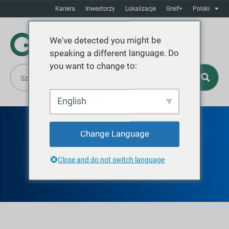
Kariera
Inwestorzy
Lokalizacje
Greif+
Polski
We've detected you might be
speaking a different language. Do
you want to change to:
English
Change Language
GREIF OKEMAH
Close and do not switch language
TUBES AND CORES