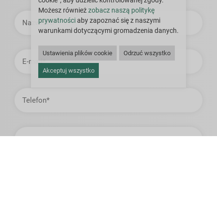
cookie”, aby udzielić kontrolowanej zgody.
Możesz również
zobacz naszą politykę
Nazwisko
prywatności
aby zapoznać się z naszymi
warunkami dotyczącymi gromadzenia danych.
Adres
Ustawienia plików cookie
Odrzuć wszystko
e-
mail
Akceptuj wszystko
Telefon
Firma
Kraj
Stan
lub