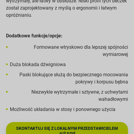
wytrzymały, ale łatwy w obsłudze. Niski profil tych beczek
został zaprojektowany z myślą o ergonomii i łatwym
opróżnianiu.
Dodatkowe funkcje/opcje:
Formowane wtryskowo dla lepszej spójności
wymiarowej
Duża blokada dźwigniowa
Paski blokujące służą do bezpiecznego mocowania
pokrywy i korpusu bębna
Niezwykle wytrzymałe i sztywne, z uchwytami
wahadłowymi
Możliwość układania w stosy i ponownego użycia
SKONTAKTUJ SIĘ Z LOKALNYM PRZEDSTAWICIELEM
JUŻ DZIŚ