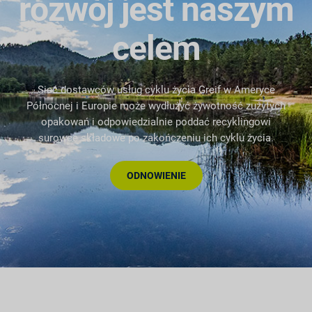
rozwój jest naszym
celem
Sieć dostawców usług cyklu życia Greif w Ameryce
Północnej i Europie może wydłużyć żywotność zużytych
opakowań i odpowiedzialnie poddać recyklingowi
surowce składowe po zakończeniu ich cyklu życia.
ODNOWIENIE