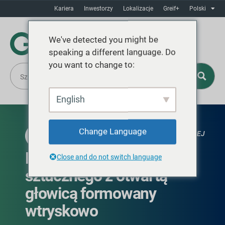
Kariera
Inwestorzy
Lokalizacje
Greif+
Polski
We've detected you might be
speaking a different language. Do
you want to change to:
English
Change Language
DOSTĘPNE W AMERYCE PÓŁNOCNEJ
Bęben z tworzywa
Close and do not switch language
sztucznego z otwartą
głowicą formowany
wtryskowo