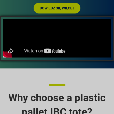
DOWIEDZ SIĘ WIĘCEJ
Why choose a plastic
pallet IBC tote?