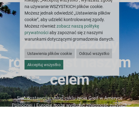
Klikając „Akceptuj wszystko”, wyrażasz zgodę
na używanie WSZYSTKICH plików cookie.
Możesz jednak odwiedzić „Ustawienia plików
cookie”, aby udzielić kontrolowanej zgody.
Możesz również
zobacz naszą politykę
prywatności
aby zapoznać się z naszymi
Zrównoważony
warunkami dotyczącymi gromadzenia danych.
Ustawienia plików cookie
Odrzuć wszystko
rozwój jest naszym
Akceptuj wszystko
celem
Sieć dostawców usług cyklu życia Greif w Ameryce
Północnej i Europie może wydłużyć żywotność zużytych
opakowań i odpowiedzialnie poddać recyklingowi
surowce składowe po zakończeniu ich cyklu życia.
ODNOWIENIE