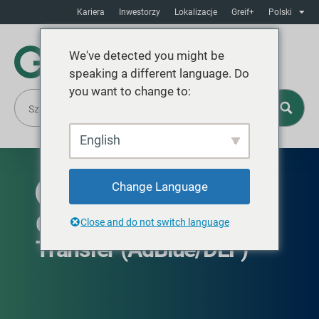
Kariera
Inwestorzy
Lokalizacje
Greif+
Polski
We've detected you might be
speaking a different language. Do
you want to change to:
English
Change Language
DOSTĘPNE NA CAŁYM ŚWIECIE
GCUBE IBC Closed
Close and do not switch language
Transfer (AdBlue/DEF)