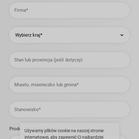
Firma
Kraj
Stan
lub
prowincja
Miasto,
miasteczko
lub
gmina
Stanowisko
Produkt zainteresowania*:
Używamy plików cookie na naszej stronie
internetowej, aby zapewnić Ci najbardziej