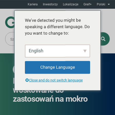
Kariera
Inwestorzy
Lokalizacje
Greif+
Polski
We've detected you might be
speaking a different language. Do
you want to change to:
English
Change Language
DOSTĘPNE W AMERYCE PÓŁNOCNEJ
Rury do piaskowania
Close and do not switch language
woskowane do
zastosowań na mokro