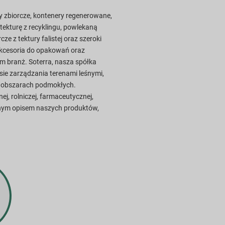
ry zbiorcze, kontenery regenerowane,
tekturę z recyklingu, powlekaną
rcze z tektury falistej oraz szeroki
akcesoria do opakowań oraz
um branż. Soterra, nasza spółka
sie zarządzania terenami leśnymi,
a obszarach podmokłych.
j, rolniczej, farmaceutycznej,
ełnym opisem naszych produktów,