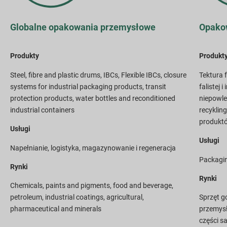
Globalne opakowania przemysłowe
Opako
Produkty
Produkt
Steel, fibre and plastic drums, IBCs, Flexible IBCs, closure
Tektura f
systems for industrial packaging products, transit
falistej 
protection products, water bottles and reconditioned
niepowle
industrial containers
recyklin
produktó
Usługi
Usługi
Napełnianie, logistyka, magazynowanie i regeneracja
Packagin
Rynki
Rynki
Chemicals, paints and pigments, food and beverage,
petroleum, industrial coatings, agricultural,
Sprzęt 
pharmaceutical and minerals
przemysł
części s