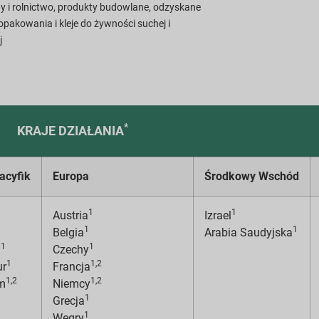
ny i rolnictwo, produkty budowlane, odzyskane
opakowania i kleje do żywności suchej i
j
*
KRAJE DZIAŁANIA
Pacyfik
Europa
Środkowy Wschód
1
1
Austria
Izrael
1
1
Belgia
Arabia Saudyjska
1
1
a
Czechy
1
1,2
ur
Francja
1,2
1,2
m
Niemcy
1
Grecja
1
Węgry