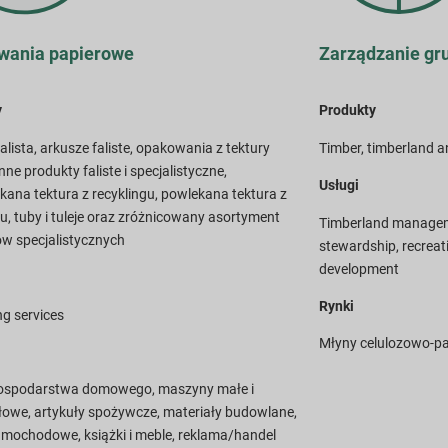
wania papierowe
Zarządzanie gr
y
Produkty
alista, arkusze faliste, opakowania z tektury
Timber, timberland a
i inne produkty faliste i specjalistyczne,
Usługi
kana tektura z recyklingu, powlekana tektura z
gu, tuby i tuleje oraz zróżnicowany asortyment
Timberland managemen
w specjalistycznych
stewardship, recreat
development
Rynki
g services
Młyny celulozowo-papi
gospodarstwa domowego, maszyny małe i
owe, artykuły spożywcze, materiały budowlane,
amochodowe, książki i meble, reklama/handel