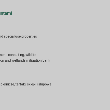
untami
nd special use properties
t, consulting, wildlife
ion and wetlands mitigation bank
ernicze, tartaki, sklejki i słupowe