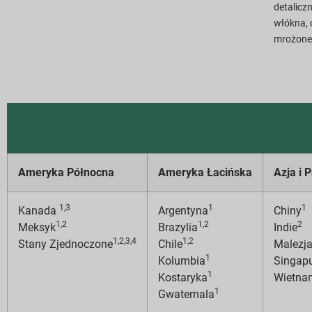
detalicz
włókna, 
mrożone
Ameryka Północna
Ameryka Łacińska
Azja i 
1,3
1
1
Kanada
Argentyna
Chiny
1,2
1,2
2
Meksyk
Brazylia
Indie
1,2,3,4
1,2
Stany Zjednoczone
Chile
Malezj
1
Kolumbia
Singap
1
Kostaryka
Wietna
1
Gwatemala