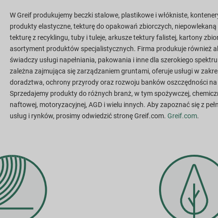
W Greif produkujemy beczki stalowe, plastikowe i włókniste, kontene
produkty elastyczne, tekturę do opakowań zbiorczych, niepowlekaną 
tekturę z recyklingu, tuby i tuleje, arkusze tektury falistej, kartony zbio
asortyment produktów specjalistycznych. Firma produkuje również 
świadczy usługi napełniania, pakowania i inne dla szerokiego spektr
zależna zajmująca się zarządzaniem gruntami, oferuje usługi w zakre
doradztwa, ochrony przyrody oraz rozwoju banków oszczędności n
Sprzedajemy produkty do różnych branż, w tym spożywczej, chemiczne
naftowej, motoryzacyjnej, AGD i wielu innych. Aby zapoznać się z p
usług i rynków, prosimy odwiedzić stronę Greif.com.
Greif.com
.