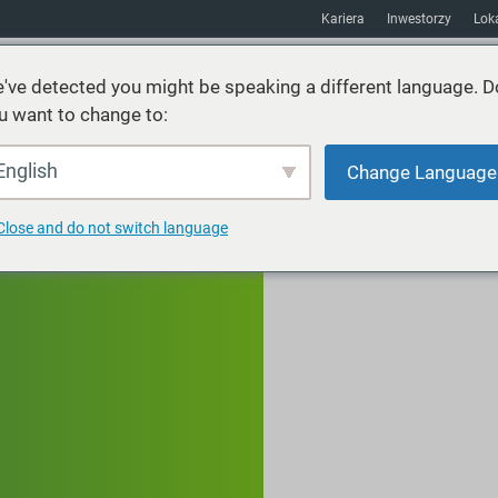
Kariera
Inwestorzy
Loka
've detected you might be speaking a different language. D
u want to change to:
Usługi
Zrównoważony rozwój
Rynki
Zasoby
O
English
Change Language
Close and do not switch language