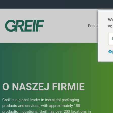
We
yo
Produkty
O NASZEJ FIRMIE
Greif is a global leader in industrial packaging
products and services, with approximately 188
production locations. Greif has over 200 locations in