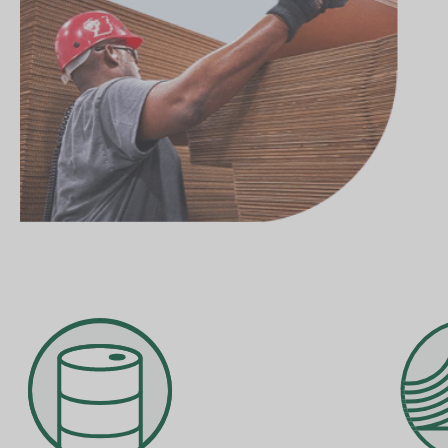
Strategie zrównoważonego rozwoju
Cele i wydajność
Indeksy raportowania ESG
Pobieranie raportów