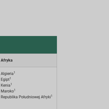
Afryka
1
Algieria
1
Egipt
1
Kenia
1
Maroko
1
Republika Południowej Afryki