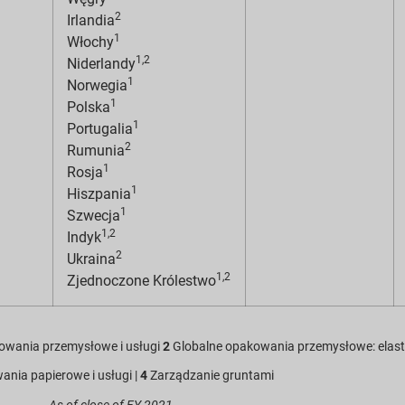
2
Irlandia
1
Włochy
1,2
Niderlandy
1
Norwegia
1
Polska
1
Portugalia
2
Rumunia
1
Rosja
1
Hiszpania
1
Szwecja
1,2
Indyk
2
Ukraina
1,2
Zjednoczone Królestwo
owania przemysłowe i usługi
2
Globalne opakowania przemysłowe: elasty
nia papierowe i usługi |
4
Zarządzanie gruntami
As of close of FY 2021