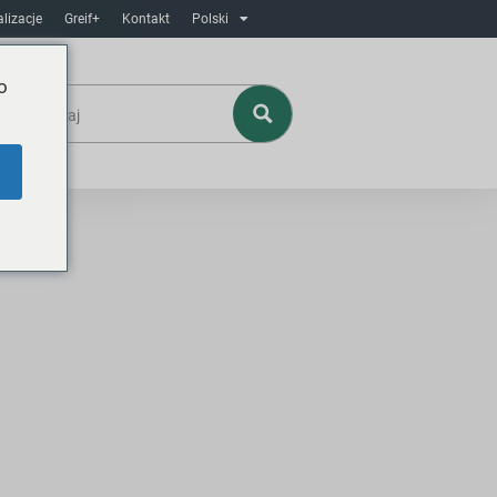
lizacje
Greif+
Kontakt
Polski
o