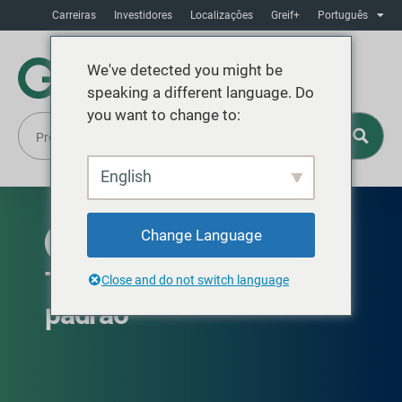
Carreiras
Investidores
Localizaçôes
Greif+
Português
We've detected you might be
speaking a different language. Do
you want to change to:
English
Change Language
DISPONÍVEL NA AMÉRICA DO NORTE
®
Tudo-Fi
Tambor de fibra
Close and do not switch language
padrão