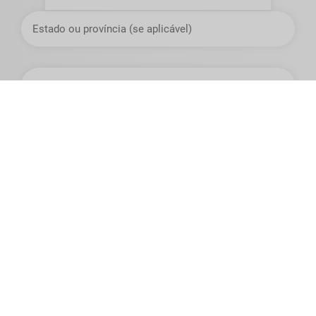
Estado
ou
Província
Cidade,
Vila
ou
Município
Cargo
Produto de interesse*:
Quantidade desejada*