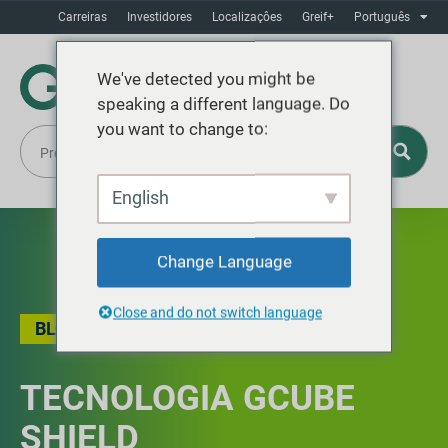
Carreiras
Investidores
Localizaçôes
Greif+
Português
We've detected you might be
speaking a different language. Do
you want to change to:
English
Change Language
Close and do not switch language
BLOG
TECNOLOGIA GCUBE
SHIELD