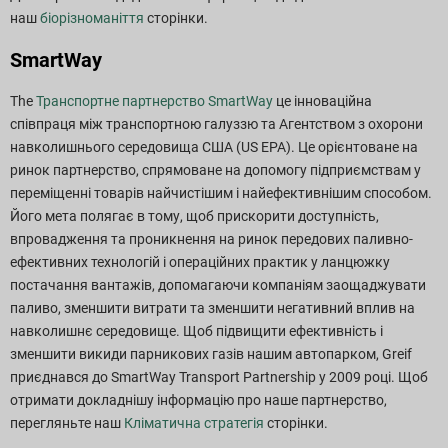
наш
біорізноманіття
сторінки.
SmartWay
The
Транспортне партнерство SmartWay
це інноваційна
співпраця між транспортною галуззю та Агентством з охорони
навколишнього середовища США (US EPA). Це орієнтоване на
ринок партнерство, спрямоване на допомогу підприємствам у
переміщенні товарів найчистішим і найефективнішим способом.
Його мета полягає в тому, щоб прискорити доступність,
впровадження та проникнення на ринок передових паливно-
ефективних технологій і операційних практик у ланцюжку
постачання вантажів, допомагаючи компаніям заощаджувати
паливо, зменшити витрати та зменшити негативний вплив на
навколишнє середовище. Щоб підвищити ефективність і
зменшити викиди парникових газів нашим автопарком, Greif
приєднався до SmartWay Transport Partnership у 2009 році. Щоб
отримати докладнішу інформацію про наше партнерство,
перегляньте наш
Кліматична стратегія
сторінки.