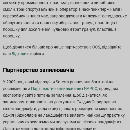
сегменту промисловості пластмас, включаючи виробників
смоли, транспортувальників, операторів насипних терміналів і
переробників пластмас, запроваджувати належне господарське
обслуговування та практику зберігання гранул, пластівців і
порошку для досягнення нульових втрат гранул, пластівців і
порошку.
Щоб дізнатися більше про наше партнерство з OCS, відвідайте
наш
Відходи
сторінки.
Партнерство запилювачів
У 2009 році наші підрозділи Soterra розпочали багаторічне
дослідження з
Партнерство запилювачів
і
NAPCC,
провідних
експертів у світі з питань запилення, щоб дізнатися, як
запилювачі впливають на доступність їжі дикої природи на
лісові ландшафти, додаткову цінність розміщення медоносних
бджіл і бджолярів на ландшафті та виявити найкращу практику
управління екосистемними послугами на лісових ландшафтах.
Для отримання додаткової інформації відвідайте