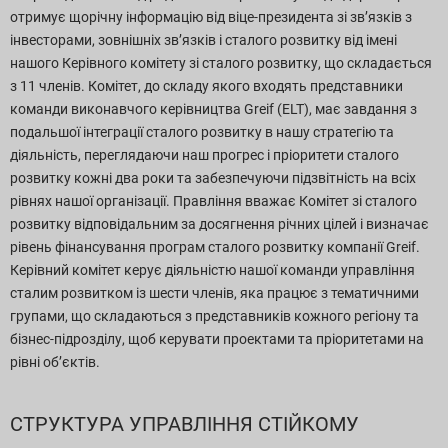
отримує щорічну інформацію від віце-президента зі зв’язків з
Завантаження звітів
інвесторами, зовнішніх зв’язків і сталого розвитку від імені
нашого Керівного комітету зі сталого розвитку, що складається
з 11 членів. Комітет, до складу якого входять представники
команди виконавчого керівництва Greif (ELT), має завдання з
подальшої інтеграції сталого розвитку в нашу стратегію та
діяльність, переглядаючи наш прогрес і пріоритети сталого
розвитку кожні два роки та забезпечуючи підзвітність на всіх
рівнях нашої організації. Правління вважає Комітет зі сталого
розвитку відповідальним за досягнення річних цілей і визначає
рівень фінансування програм сталого розвитку компанії Greif.
Керівний комітет керує діяльністю нашої команди управління
сталим розвитком із шести членів, яка працює з тематичними
групами, що складаються з представників кожного регіону та
бізнес-підрозділу, щоб керувати проектами та пріоритетами на
рівні об’єктів.
СТРУКТУРА УПРАВЛІННЯ СТІЙКОМУ