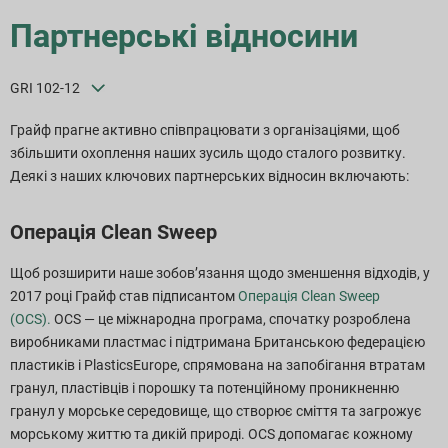
Партнерські відносини
GRI 102-12
Грайф прагне активно співпрацювати з організаціями, щоб
збільшити охоплення наших зусиль щодо сталого розвитку.
Деякі з наших ключових партнерських відносин включають:
Операція Clean Sweep
Щоб розширити наше зобов’язання щодо зменшення відходів, у
2017 році Грайф став підписантом
Операція Clean Sweep
(OCS).
OCS — це міжнародна програма, спочатку розроблена
виробниками пластмас і підтримана Британською федерацією
пластиків і PlasticsEurope, спрямована на запобігання втратам
гранул, пластівців і порошку та потенційному проникненню
гранул у морське середовище, що створює сміття та загрожує
морському життю та дикій природі. OCS допомагає кожному