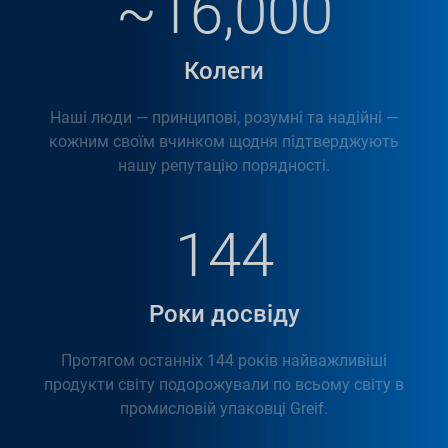
~16,000
Колеги
Наші люди — принципові, розумні та надійні —
кожним своїм вчинком щодня підтверджують
нашу репутацію порядності.
144
Роки досвіду
Протягом останніх 144 років найважливіші
продукти світу подорожували по всьому світу в
промисловій упаковці Greif.