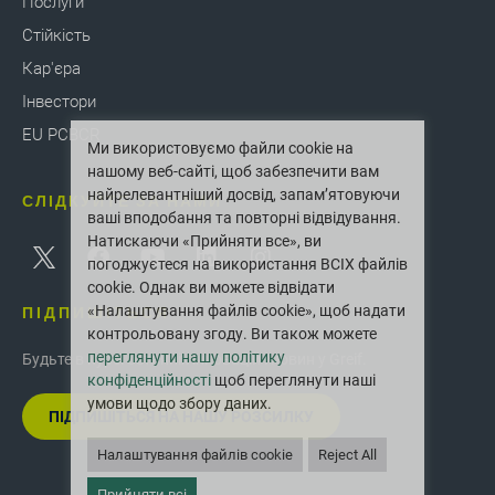
Послуги
Стійкість
Кар'єра
Інвестори
EU PCBCR
Ми використовуємо файли cookie на
нашому веб-сайті, щоб забезпечити вам
найрелевантніший досвід, запам’ятовуючи
СЛІДКУЙТЕ ЗА НАМИ
ваші вподобання та повторні відвідування.
Натискаючи «Прийняти все», ви
погоджуєтеся на використання ВСІХ файлів
cookie. Однак ви можете відвідати
ПІДПИШІТЬСЯ
«Налаштування файлів cookie», щоб надати
контрольовану згоду. Ви також можете
переглянути нашу політику
Будьте в курсі останніх інновацій і новин у Greif.
конфіденційності
щоб переглянути наші
умови щодо збору даних.
ПІДПИШІТЬСЯ НА НАШУ РОЗСИЛКУ
Налаштування файлів cookie
Reject All
Прийняти всі