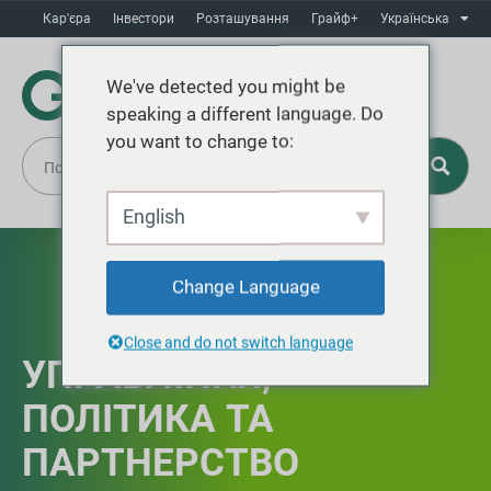
Кар'єра
Інвестори
Розташування
Грайф+
Українська
We've detected you might be
speaking a different language. Do
you want to change to:
English
Change Language
Close and do not switch language
УПРАВЛІННЯ,
ПОЛІТИКА ТА
ПАРТНЕРСТВО