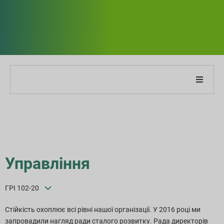
Про нашу компанію
Про наш звіт
Стратегії сталого розвитку
Управління
Цілі та продуктивність
ГРІ 102-20
Індекси звітності ESG
Стійкість охоплює всі рівні нашої організації. У 2016 році ми
запровадили нагляд ради сталого розвитку. Рада директорів