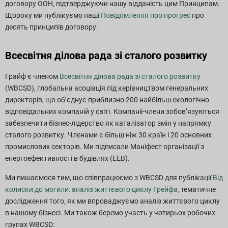
договору ООН, підтверджуючи нашу відданість цим Принципам.
Щороку ми публікуємо наші
Повідомлення про прогрес
про
десять принципів договору.
Всесвітня ділова рада зі сталого розвитку
Грайф є членом
Всесвітня ділова рада зі сталого розвитку
(WBCSD), глобальна асоціація під керівництвом генеральних
директорів, що об’єднує приблизно 200 найбільш екологічно
відповідальних компаній у світі. Компанії-члени зобов’язуються
забезпечити бізнес-лідерство як каталізатор змін у напрямку
сталого розвитку. Членами є більш ніж 30 країн і 20 основних
промислових секторів. Ми підписали Маніфест організації з
енергоефективності в будівлях (EEB).
Ми пишаємося тим, що співпрацюємо з WBCSD для публікації
Від
колиски до могили: аналіз життєвого циклу Грейфа,
тематичне
дослідження того, як ми впроваджуємо аналіз життєвого циклу
в нашому бізнесі. Ми також беремо участь у чотирьох робочих
групах WBCSD: