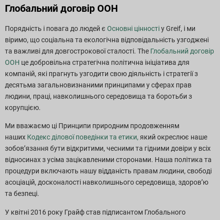
Глобальний договір ООН
Порядність і повага до людей є
Основні цінності
у Greif, і ми
віримо, що соціальна та екологічна відповідальність узгоджені
та важливі для довгострокової сталості. The
Глобальний договір
ООН
це добровільна стратегічна політична ініціатива для
компаній, які прагнуть узгодити свою діяльність і стратегії з
десятьма загальновизнаними принципами у сферах прав
людини, праці, навколишнього середовища та боротьби з
корупцією.
Ми вважаємо ці Принципи природним продовженням
наших
Кодекс ділової поведінки та етики,
який окреслює наше
зобов’язання бути відкритими, чесними та гідними довіри у всіх
відносинах з усіма зацікавленими сторонами. Наша політика та
процедури включають нашу відданість правам людини, свободі
асоціацій, досконалості навколишнього середовища, здоров’ю
та безпеці.
У квітні 2016 року Грайф став підписантом Глобального