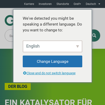
Karriere
Investoren
Standorte
Greif+
Deutsch
We've detected you might be
speaking a different language. Do
you want to change to:
English
Change Language
Close and do not switch language
DER BLOG
EIN KATALYSATOR FÜR