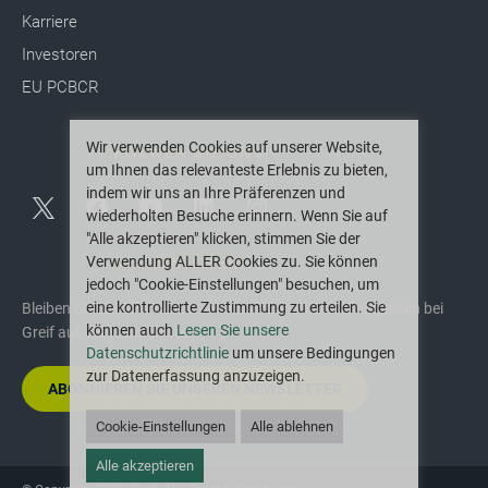
Karriere
Investoren
EU PCBCR
Wir verwenden Cookies auf unserer Website,
FOLGEN SIE UNS
um Ihnen das relevanteste Erlebnis zu bieten,
indem wir uns an Ihre Präferenzen und
wiederholten Besuche erinnern. Wenn Sie auf
"Alle akzeptieren" klicken, stimmen Sie der
ABONNIEREN
Verwendung ALLER Cookies zu. Sie können
jedoch "Cookie-Einstellungen" besuchen, um
eine kontrollierte Zustimmung zu erteilen. Sie
Bleiben Sie über die neuesten Innovationen und Neuigkeiten bei
können auch
Lesen Sie unsere
Greif auf dem Laufenden.
Datenschutzrichtlinie
um unsere Bedingungen
zur Datenerfassung anzuzeigen.
ABONNIEREN SIE UNSEREN NEWSLETTER
Cookie-Einstellungen
Alle ablehnen
Alle akzeptieren