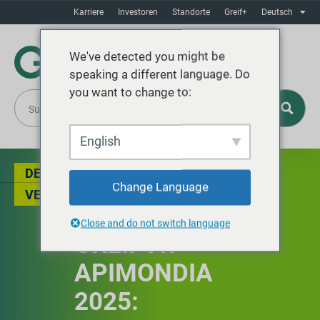
Karriere
Investoren
Standorte
Greif+
Deutsch
We've detected you might be
speaking a different language. Do
you want to change to:
English
DER BLOG
,
BESONDERE
Change Language
VERANSTALTUNGEN
Close and do not switch language
GREIF AT
APIMONDIA
2025: