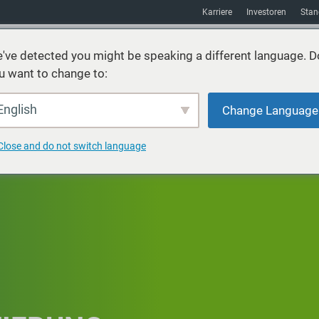
Karriere
Investoren
Stan
've detected you might be speaking a different language. D
u want to change to:
Nachhaltigkeit
Absatzmarkt
Hilfsmittel
über uns
English
Change Language
Close and do not switch language