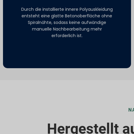
Durch die installierte innere Polyauskleidung
entsteht eine glatte Betonoberfläche ohne
Spiralnähte, sodass keine aufwändige
manuelle Nachbearbeitung mehr
erforderlich ist.
N
Hergestellt a