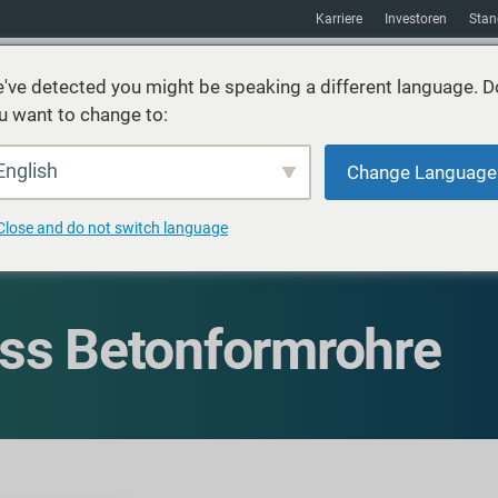
Karriere
Investoren
Stan
've detected you might be speaking a different language. D
u want to change to:
Nachhaltigkeit
Absatzmarkt
Hilfsmittel
über uns
English
Change Language
Close and do not switch language
ss Betonformrohre