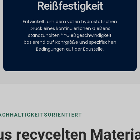
Reißfestigkeit
Entwickelt, um dem vollen hydrostatischen
Druck eines kontinuierlichen Gießens
standzuhalten.* *Gießgeschwindigkeit
basierend auf Rohrgröße und spezifischen
Bedingungen auf der Baustelle.
ACHHALTIGKEITSORIENTIERT
us recycelten Materi