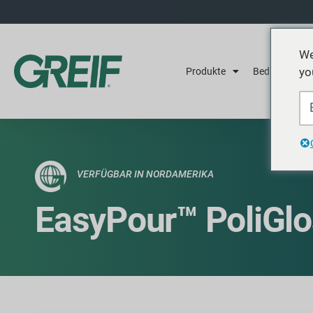
We
yo
Produkte
Bedienung
VERFÜGBAR IN NORDAMERIKA
EasyPour™ PoliGlo